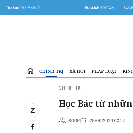
Thứ Sáu, 07/08/2026
ENGLISH EDITION
SGGP
CHÍNH TRỊ
XÃ HỘI
PHÁP LUẬT
KIN
CHÍNH TRỊ
Học Bác từ nhữn
SGGP
29/06/2026 00:27