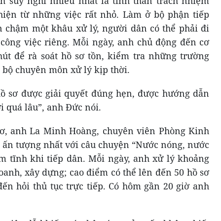
nh suy nghĩ nhiều nhất là tinh thần trách nhiệm
hiện từ những việc rất nhỏ. Làm ở bộ phận tiếp
n chậm một khâu xử lý, người dân có thể phải đi
ả công việc riêng. Mỗi ngày, anh chủ động đến cơ
t để rà soát hồ sơ tồn, kiểm tra những trường
 bộ chuyên môn xử lý kịp thời.
hồ sơ được giải quyết đúng hẹn, được hướng dẫn
i quá lâu”, anh Đức nói.
 sơ, anh La Minh Hoàng, chuyên viên Phòng Kinh
nh ấn tượng nhất với câu chuyện “Nước nóng, nước
ềm tĩnh khi tiếp dân. Mỗi ngày, anh xử lý khoảng
oanh, xây dựng; cao điểm có thể lên đến 50 hồ sơ
ến hỏi thủ tục trực tiếp. Có hôm gần 20 giờ anh