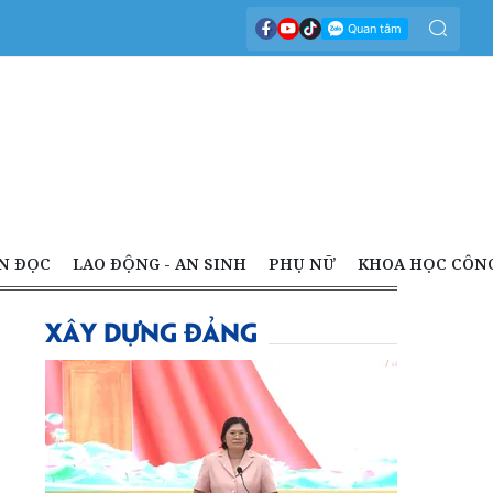
N ĐỌC
LAO ĐỘNG - AN SINH
PHỤ NỮ
KHOA HỌC CÔN
XÂY DỰNG ĐẢNG