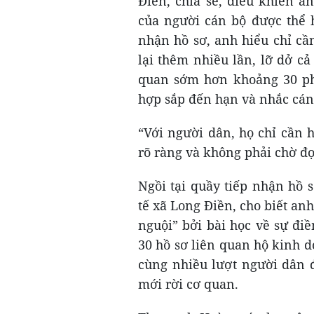
Điền, chia sẻ, điều khiến a
của người cán bộ được thể 
nhận hồ sơ, anh hiểu chỉ cầ
lại thêm nhiều lần, lỡ dở c
quan sớm hơn khoảng 30 phú
hợp sắp đến hạn và nhắc cán
“Với người dân, họ chỉ cần 
rõ ràng và không phải chờ đợ
Ngồi tại quầy tiếp nhận hồ
tế xã Long Điền, cho biết a
nguội” bởi bài học về sự đi
30 hồ sơ liên quan hộ kinh d
cùng nhiều lượt người dân đ
mới rời cơ quan.