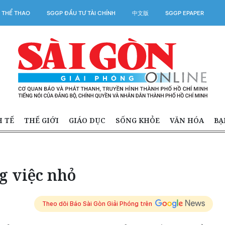
 THỂ THAO
SGGP ĐẦU TƯ TÀI CHÍNH
中文版
SGGP EPAPER
H TẾ
THẾ GIỚI
GIÁO DỤC
SỐNG KHỎE
VĂN HÓA
BẠ
g việc nhỏ
Theo dõi Báo Sài Gòn Giải Phóng trên