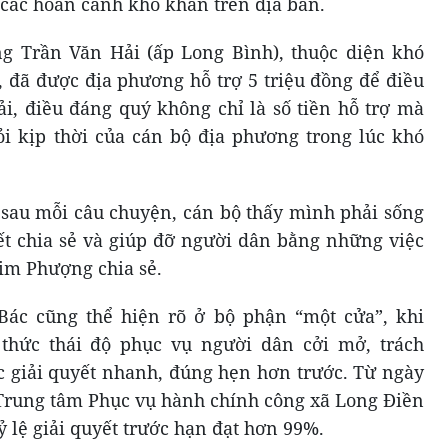
 các hoàn cảnh khó khăn trên địa bàn.
ng Trần Văn Hải (ấp Long Bình), thuộc diện khó
đã được địa phương hỗ trợ 5 triệu đồng để điều
ải, điều đáng quý không chỉ là số tiền hỗ trợ mà
i kịp thời của cán bộ địa phương trong lúc khó
à sau mỗi câu chuyện, cán bộ thấy mình phải sống
ết chia sẻ và giúp đỡ người dân bằng những việc
Kim Phượng chia sẻ.
Bác cũng thể hiện rõ ở bộ phận “một cửa”, khi
thức thái độ phục vụ người dân cởi mở, trách
 giải quyết nhanh, đúng hẹn hơn trước. Từ ngày
 Trung tâm Phục vụ hành chính công xã Long Điền
ỷ lệ giải quyết trước hạn đạt hơn 99%.