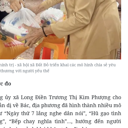
ính trị - xã hội xã Đất Đỏ triển khai các mô hình chia sẻ yêu
thương với người yếu thế
ớc đo
ng ủy xã Long Điền Trương Thị Kim Phượng cho
iản dị về Bác, địa phương đã hình thành nhiều mô
ư “Ngày thứ 7 lắng nghe dân nói”, “Hũ gạo tình
”, “Bếp chay nghĩa tình”..., hướng đến người