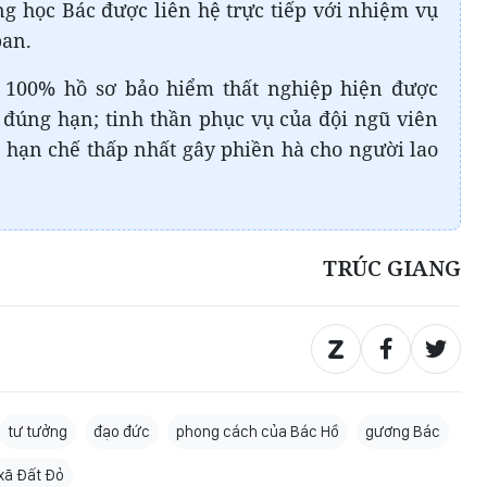
ng học Bác được liên hệ trực tiếp với nhiệm vụ
ban.
, 100% hồ sơ bảo hiểm thất nghiệp hiện được
, đúng hạn; tinh thần phục vụ của đội ngũ viên
 hạn chế thấp nhất gây phiền hà cho người lao
TRÚC GIANG
tư tưởng
đạo đức
phong cách của Bác Hồ
gương Bác
xã Đất Đỏ