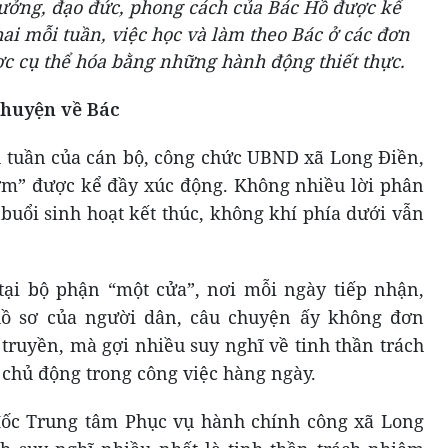
ưởng, đạo đức, phong cách của Bác Hồ được kể
hai mỗi tuần, việc học và làm theo Bác ở các đơn
ợc cụ thể hóa bằng những hành động thiết thực.
chuyện về Bác
ầu tuần của cán bộ, công chức UBND xã Long Điền,
ớm” được kể đầy xúc động. Không nhiều lời phân
 buổi sinh hoạt kết thúc, không khí phía dưới vẫn
tại bộ phận “một cửa”, nơi mỗi ngày tiếp nhận,
hồ sơ của người dân, câu chuyện ấy không đơn
truyền, mà gợi nhiều suy nghĩ về tinh thần trách
 chủ động trong công việc hàng ngày.
ốc Trung tâm Phục vụ hành chính công xã Long