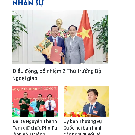
NHÂN SỰ
Điều động, bổ nhiệm 2 Thứ trưởng Bộ
Ngoại giao
Đại tá Nguyễn Thành
Ủy ban Thường vụ
Tâm giữ chức Phó Tư
Quốc hội ban hành
lệnh Bộ Tư lệnh
các nghị quyết về