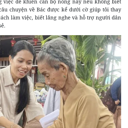
g việc dễ khiến cán bộ nóng nảy nếu không biết
âu chuyện về Bác được kể dưới cờ giúp tôi thay
cách làm việc, biết lắng nghe và hỗ trợ người dân
sẻ.