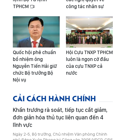
TPHCM
công tác nhân sự
Quốc hội phê chuẩn
Hội Cựu TNXP TPHCM
bổ nhiệm ông
luôn là ngọn cờ đầu
Nguyễn Tiến Hải giữ
của cựu TNXP cả
chức Bộ trưởng Bộ
nước
Nội vụ
CẢI CÁCH HÀNH CHÍNH
Khẩn trương rà soát, tiếp tục cắt giảm,
đơn giản hóa thủ tục liên quan đến 4
lĩnh vực
Ngày 2-5, Bộ trưởng, Chủ nhiệm Văn phòng Chính
phủ Đặng Xuân Phong ký Công văn 3905/VPCP-CĐS