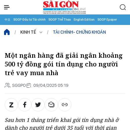
中文
SGGP Đầu tư Tài chính
SGGP Thể Thao
English Edition
SGGP Epaper
KINH TẾ
TÀI CHÍNH- CHỨNG KHOÁN
Một ngân hàng đã giải ngân khoảng
500 tỷ đồng gói tín dụng cho người
trẻ vay mua nhà
SGGPO
09/04/2025 05:19
Sau hơn 1 tháng triển khai gói tín dụng nhà ở
dành cho người trẻ dưới 35 tuổi với thời gian