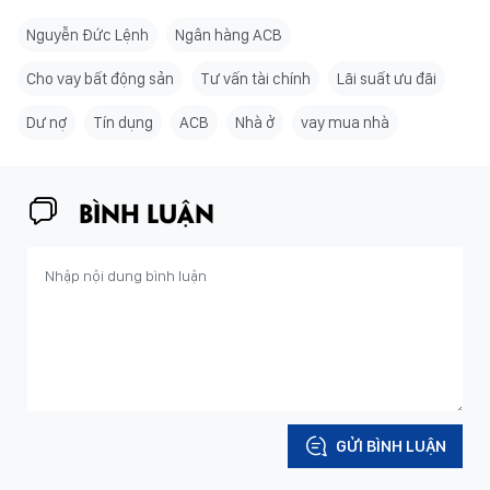
Nguyễn Đức Lệnh
Ngân hàng ACB
Cho vay bất động sản
Tư vấn tài chính
Lãi suất ưu đãi
Dư nợ
Tín dụng
ACB
Nhà ở
vay mua nhà
BÌNH LUẬN
GỬI BÌNH LUẬN