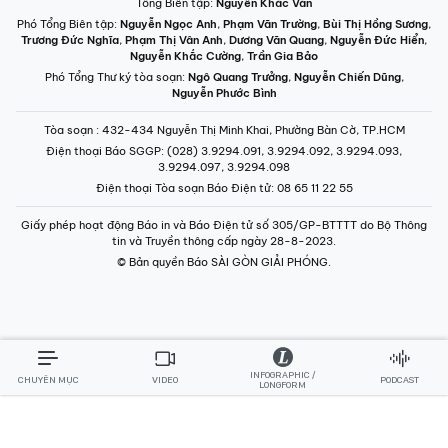
Tổng Biên tập:
Nguyễn Khắc Văn
Phó Tổng Biên tập:
Nguyễn Ngọc Anh
,
Phạm Văn Trường
,
Bùi Thị Hồng Sương
,
Trương Đức Nghĩa
,
Phạm Thị Vân Anh
,
Dương Văn Quang
,
Nguyễn Đức Hiển
,
Nguyễn Khắc Cường
,
Trần Gia Bảo
Phó Tổng Thư ký tòa soạn:
Ngô Quang Trưởng
,
Nguyễn Chiến Dũng
,
Nguyễn Phước Bình
Tòa soạn
: 432-434 Nguyễn Thị Minh Khai, Phường Bàn Cờ, TP.HCM
Điện thoại Báo SGGP
: (028) 3.9294.091, 3.9294.092, 3.9294.093,
3.9294.097, 3.9294.098
Điện thoại Tòa soạn Báo Điện tử
: 08 65 11 22 55
Giấy phép hoạt động Báo in và Báo Điện tử số 305/GP-BTTTT do Bộ Thông
tin và Truyền thông cấp ngày 28-8-2023.
© Bản quyền Báo SÀI GÒN GIẢI PHÓNG.
INFOGRAPHIC /
CHUYÊN MỤC
VIDEO
PODCAST
LONGFORM