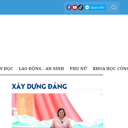
N ĐỌC
LAO ĐỘNG - AN SINH
PHỤ NỮ
KHOA HỌC CÔN
XÂY DỰNG ĐẢNG