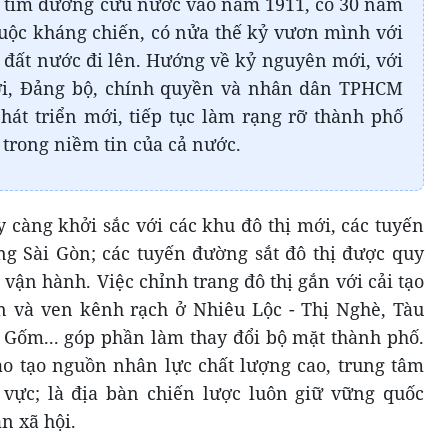
i tìm đường cứu nước vào năm 1911, có 30 năm
 cuộc kháng chiến, có nửa thế kỷ vươn mình với
a đất nước đi lên. Hướng về kỷ nguyên mới, với
i, Đảng bộ, chính quyền và nhân dân TPHCM
phát triển mới, tiếp tục làm rạng rỡ thành phố
trong niềm tin của cả nước.
càng khởi sắc với các khu đô thị mới, các tuyến
g Sài Gòn; các tuyến đường sắt đô thị được quy
vận hành. Việc chỉnh trang đô thị gắn với cải tạo
ên và ven kênh rạch ở Nhiêu Lộc - Thị Nghè, Tàu
 Gốm... góp phần làm thay đổi bộ mặt thành phố.
o tạo nguồn nhân lực chất lượng cao, trung tâm
vực; là địa bàn chiến lược luôn giữ vững quốc
àn xã hội.