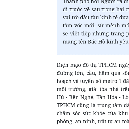
Thành phố nơi Người ra đ
đi trước về sau trong hai
vai trò đầu tàu kinh tế đư
tầm vóc mới, sứ mệnh mớ
sẽ viết tiếp những trang 
mang tên Bác Hồ kính yêu 
Diện mạo đô thị TPHCM ngày 
đường lớn, cầu, hầm qua sôn
hoạch và tuyến số metro 1 đã 
môi trường, giải tỏa nhà tr
Hủ - Bến Nghé, Tân Hóa - Lò
TPHCM cũng là trung tâm đà
chăm sóc sức khỏe của khu 
phòng, an ninh, trật tự an to