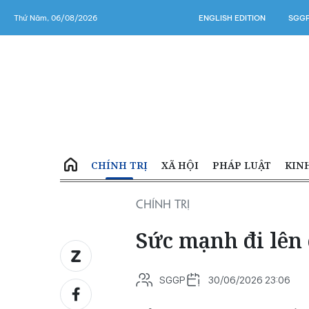
Thứ Năm, 06/08/2026
ENGLISH EDITION
SGGP
CHÍNH TRỊ
XÃ HỘI
PHÁP LUẬT
KIN
CHÍNH TRỊ
Sức mạnh đi lên
SGGP
30/06/2026 23:06