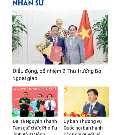
NHÂN SỰ
Điều động, bổ nhiệm 2 Thứ trưởng Bộ
Ngoại giao
Đại tá Nguyễn Thành
Ủy ban Thường vụ
Tâm giữ chức Phó Tư
Quốc hội ban hành
lệnh Bộ Tư lệnh
các nghị quyết về