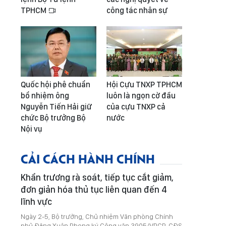
TPHCM
công tác nhân sự
Quốc hội phê chuẩn
Hội Cựu TNXP TPHCM
bổ nhiệm ông
luôn là ngọn cờ đầu
Nguyễn Tiến Hải giữ
của cựu TNXP cả
chức Bộ trưởng Bộ
nước
Nội vụ
CẢI CÁCH HÀNH CHÍNH
Khẩn trương rà soát, tiếp tục cắt giảm,
đơn giản hóa thủ tục liên quan đến 4
lĩnh vực
Ngày 2-5, Bộ trưởng, Chủ nhiệm Văn phòng Chính
phủ Đặng Xuân Phong ký Công văn 3905/VPCP-CĐS