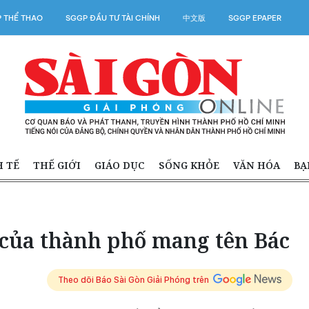
 THỂ THAO
SGGP ĐẦU TƯ TÀI CHÍNH
中文版
SGGP EPAPER
H TẾ
THẾ GIỚI
GIÁO DỤC
SỐNG KHỎE
VĂN HÓA
BẠ
 của thành phố mang tên Bác
Theo dõi Báo Sài Gòn Giải Phóng trên