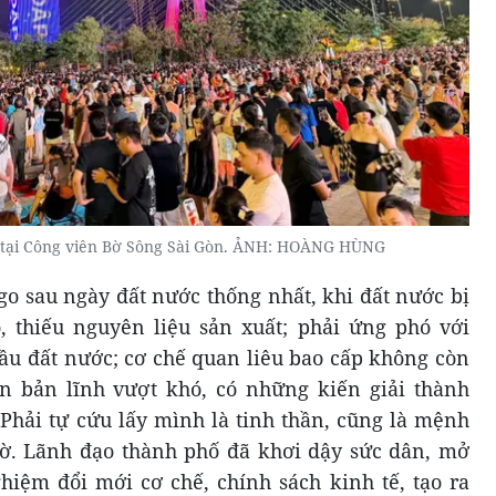
tại Công viên Bờ Sông Sài Gòn. ẢNH: HOÀNG HÙNG
o sau ngày đất nước thống nhất, khi đất nước bị
, thiếu nguyên liệu sản xuất; phải ứng phó với
đầu đất nước; cơ chế quan liêu bao cấp không còn
 bản lĩnh vượt khó, có những kiến giải thành
 Phải tự cứu lấy mình là tinh thần, cũng là mệnh
iờ. Lãnh đạo thành phố đã khơi dậy sức dân, mở
iệm đổi mới cơ chế, chính sách kinh tế, tạo ra