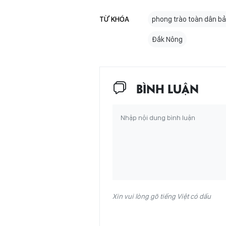
TỪ KHÓA
phong trào toàn dân bả
Đắk Nông
BÌNH LUẬN
Xin vui lòng gõ tiếng Việt có dấu