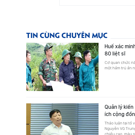
TIN CÙNG CHUYÊN MỤC
Huế xác minh
80 liệt sĩ
Cơ quan chức nă
một hầm trú ẩn n
Quản lý kiến
ích cộng đồ
Thảo luận tại tổ
Nguyễn Vũ Trung 
chiều cao, màu sắ