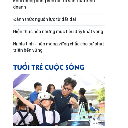
Khơi thông dòng vốn hỗ trợ sản xuất kinh
doanh
Đánh thức nguồn lực từ đất đai
Hiện thực hóa những mục tiêu đầy khát vọng
Nghĩa tình - nền móng vững chắc cho sự phát
triển bền vững
TUỔI TRẺ CUỘC SỐNG