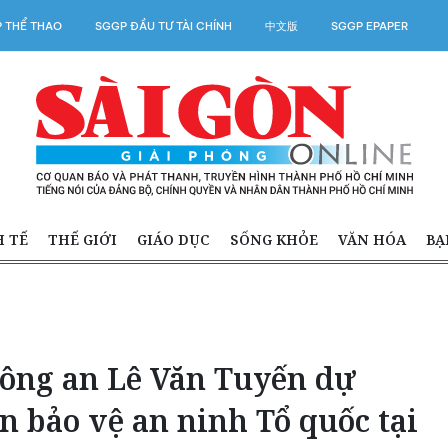
 THỂ THAO
SGGP ĐẦU TƯ TÀI CHÍNH
中文版
SGGP EPAPER
H TẾ
THẾ GIỚI
GIÁO DỤC
SỐNG KHỎE
VĂN HÓA
BẠ
ông an Lê Văn Tuyến dự
n bảo vệ an ninh Tổ quốc tại