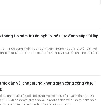
 thông tin hầm trú ẩn nghi bị hỏa lực đánh sập vùi lấp
ng TP Huế đang khẩn trương tìm kiếm những người biết thông tin về
ghi bị hỏa lực đối phương đánh sập năm 1974, vùi lấp khoảng 80 liệt sĩ.
 trúc gắn với chất lượng không gian công cộng và lợi
ng
 về dự thảo Luật sửa đổi, bổ sung một số điều của Luật Kiến trúc, ĐB
(TPHCM) nhận xét, quy định lâu nay quá thiên về quản lý "tĩnh" như
c, chưa quản trị được giá trị của không gian đô thị.