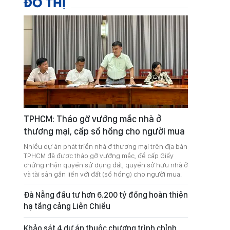
ĐÔ THỊ
TPHCM: Tháo gỡ vướng mắc nhà ở
thương mại, cấp sổ hồng cho người mua
Nhiều dự án phát triển nhà ở thương mại trên địa bàn
TPHCM đã được tháo gỡ vướng mắc, để cấp Giấy
chứng nhận quyền sử dụng đất, quyền sở hữu nhà ở
và tài sản gắn liền với đất (sổ hồng) cho người mua.
Đà Nẵng đầu tư hơn 6.200 tỷ đồng hoàn thiện
hạ tầng cảng Liên Chiểu
Khảo sát 4 dự án thuộc chương trình chỉnh