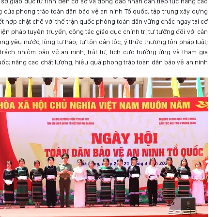
cơ sở giáo dục từ tỉnh đến cơ sở và đông đảo nhân dân tiếp tục nâng cao
rọng của phong trào toàn dân bảo vệ an ninh Tổ quốc; tập trung xây dựng
kết hợp chặt chẽ với thế trận quốc phòng toàn dân vững chắc ngay tại cơ
biện pháp tuyên truyền, công tác giáo dục chính trị tư tưởng đối với cán
òng yêu nước, lòng tự hào, tự tôn dân tộc, ý thức thượng tôn pháp luật;
rách nhiệm bảo vệ an ninh, trật tự, tích cực hưởng ứng và tham gia
uốc; nâng cao chất lượng, hiệu quả phong trào toàn dân bảo vệ an ninh