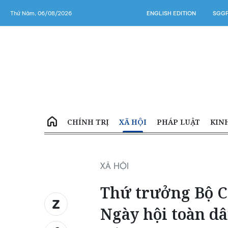
Thứ Năm, 06/08/2026
ENGLISH EDITION
SGGP
CHÍNH TRỊ
XÃ HỘI
PHÁP LUẬT
KIN
XÃ HỘI
Thứ trưởng Bộ C
Ngày hội toàn dâ