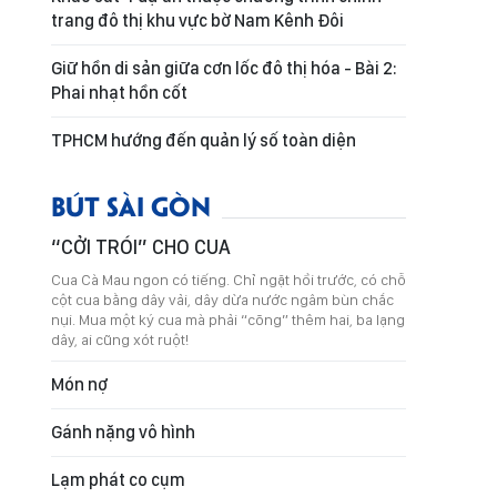
trang đô thị khu vực bờ Nam Kênh Đôi
Giữ hồn di sản giữa cơn lốc đô thị hóa - Bài 2:
Phai nhạt hồn cốt
TPHCM hướng đến quản lý số toàn diện
BÚT SÀI GÒN
“CỞI TRÓI” CHO CUA
Cua Cà Mau ngon có tiếng. Chỉ ngặt hồi trước, có chỗ
cột cua bằng dây vải, dây dừa nước ngâm bùn chắc
nụi. Mua một ký cua mà phải “cõng” thêm hai, ba lạng
dây, ai cũng xót ruột!
Món nợ
Gánh nặng vô hình
Lạm phát co cụm