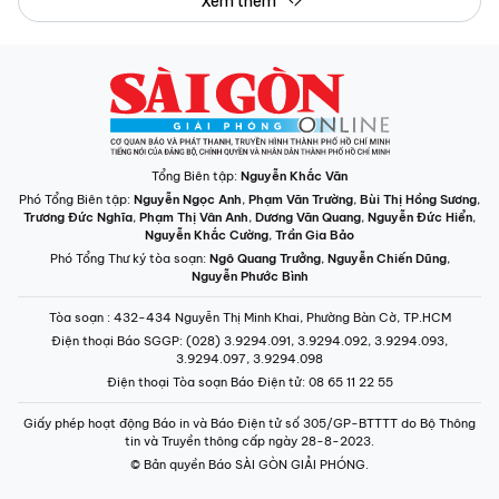
Tổng Biên tập:
Nguyễn Khắc Văn
Phó Tổng Biên tập:
Nguyễn Ngọc Anh
,
Phạm Văn Trường
,
Bùi Thị Hồng Sương
,
Trương Đức Nghĩa
,
Phạm Thị Vân Anh
,
Dương Văn Quang
,
Nguyễn Đức Hiển
,
Nguyễn Khắc Cường
,
Trần Gia Bảo
Phó Tổng Thư ký tòa soạn:
Ngô Quang Trưởng
,
Nguyễn Chiến Dũng
,
Nguyễn Phước Bình
Tòa soạn
: 432-434 Nguyễn Thị Minh Khai, Phường Bàn Cờ, TP.HCM
Điện thoại Báo SGGP
: (028) 3.9294.091, 3.9294.092, 3.9294.093,
3.9294.097, 3.9294.098
Điện thoại Tòa soạn Báo Điện tử
: 08 65 11 22 55
Giấy phép hoạt động Báo in và Báo Điện tử số 305/GP-BTTTT do Bộ Thông
tin và Truyền thông cấp ngày 28-8-2023.
© Bản quyền Báo SÀI GÒN GIẢI PHÓNG.