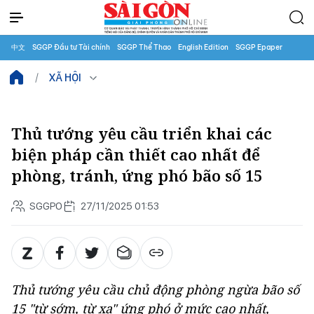
中文
SGGP Đầu tư Tài chính
SGGP Thể Thao
English Edition
SGGP Epaper
XÃ HỘI
Thủ tướng yêu cầu triển khai các
biện pháp cần thiết cao nhất để
phòng, tránh, ứng phó bão số 15
SGGPO
27/11/2025 01:53
Thủ tướng yêu cầu chủ động phòng ngừa bão số
15 "từ sớm, từ xa" ứng phó ở mức cao nhất,