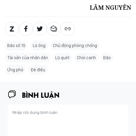
LÂM NGUYÊN
Bão số 15
Lũ ống
Chủ động phòng chống
Tài sản của nhân dân
Lũ quét
Chòi canh
Bão
Ứng phó
Đê điều
BÌNH LUẬN