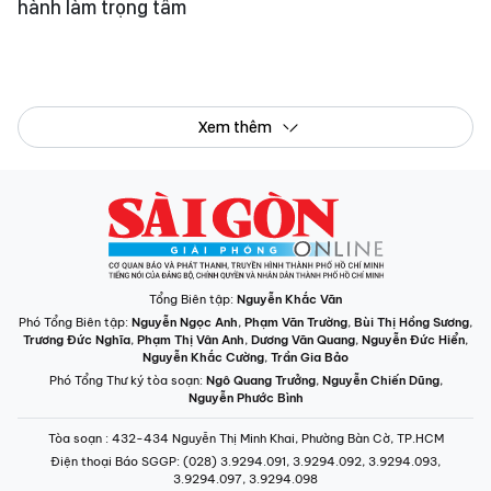
hành làm trọng tâm
Xem thêm
Tổng Biên tập:
Nguyễn Khắc Văn
Phó Tổng Biên tập:
Nguyễn Ngọc Anh
,
Phạm Văn Trường
,
Bùi Thị Hồng Sương
,
Trương Đức Nghĩa
,
Phạm Thị Vân Anh
,
Dương Văn Quang
,
Nguyễn Đức Hiển
,
Nguyễn Khắc Cường
,
Trần Gia Bảo
Phó Tổng Thư ký tòa soạn:
Ngô Quang Trưởng
,
Nguyễn Chiến Dũng
,
Nguyễn Phước Bình
Tòa soạn
: 432-434 Nguyễn Thị Minh Khai, Phường Bàn Cờ, TP.HCM
Điện thoại Báo SGGP
: (028) 3.9294.091, 3.9294.092, 3.9294.093,
3.9294.097, 3.9294.098