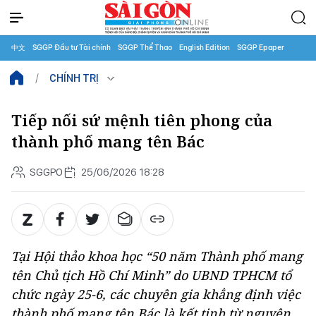
中文
SGGP Đầu tư Tài chính
SGGP Thể Thao
English Edition
SGGP Epaper
CHÍNH TRỊ
Tiếp nối sứ mệnh tiên phong của
thành phố mang tên Bác
SGGPO
25/06/2026 18:28
Tại Hội thảo khoa học “50 năm Thành phố mang
tên Chủ tịch Hồ Chí Minh” do UBND TPHCM tổ
chức ngày 25-6, các chuyên gia khẳng định việc
thành phố mang tên Bác là kết tinh từ nguyện