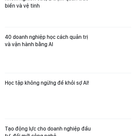
Xem thêm
Tổng Biên tập:
Nguyễn Khắc Văn
Phó Tổng Biên tập:
Nguyễn Ngọc Anh
,
Phạm Văn Trường
,
Bùi Thị Hồng Sương
,
Trương Đức Nghĩa
,
Phạm Thị Vân Anh
,
Dương Văn Quang
,
Nguyễn Đức Hiển
,
Nguyễn Khắc Cường
,
Trần Gia Bảo
Phó Tổng Thư ký tòa soạn:
Ngô Quang Trưởng
,
Nguyễn Chiến Dũng
,
Nguyễn Phước Bình
Tòa soạn
: 432-434 Nguyễn Thị Minh Khai, Phường Bàn Cờ, TP.HCM
Điện thoại Báo SGGP
: (028) 3.9294.091, 3.9294.092, 3.9294.093,
3.9294.097, 3.9294.098
Điện thoại Tòa soạn Báo Điện tử
: 08 65 11 22 55
Giấy phép hoạt động Báo in và Báo Điện tử số 305/GP-BTTTT do Bộ Thông
tin và Truyền thông cấp ngày 28-8-2023.
© Bản quyền Báo SÀI GÒN GIẢI PHÓNG.