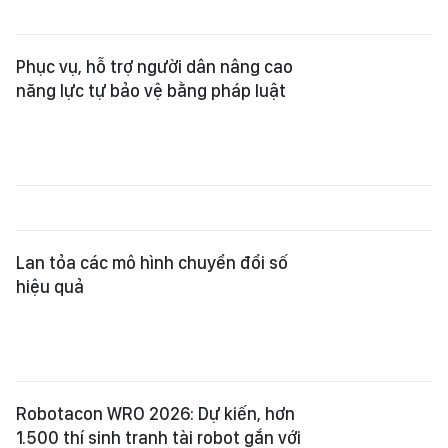
Lan tỏa các mô hình chuyển đổi số
hiệu quả
Robotacon WRO 2026: Dự kiến, hơn
1.500 thí sinh tranh tài robot gắn với
văn hóa
Phát triển mạng lưới chuyên gia AI
Việt Nam toàn cầu, gắn với các bài
toán thực tiễn đất nước
Khai mạc Techfest HaiPhong 2026
với chủ đề “Hội tụ trí tuệ - Vươn
khơi đổi mới”