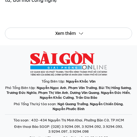
INFOGRAPHIC /
CHUYÊN MỤC
VIDEO
PODCAST
LONGFORM