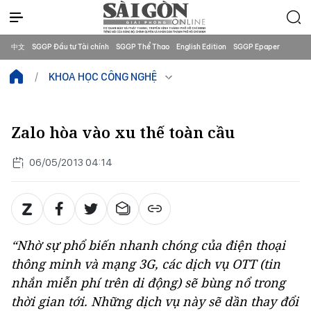
中文
SGGP Đầu tư Tài chính
SGGP Thể Thao
English Edition
SGGP Epaper
KHOA HỌC CÔNG NGHỆ
Zalo hòa vào xu thế toàn cầu
06/05/2013 04:14
“Nhờ sự phổ biến nhanh chóng của điện thoại
thông minh và mạng 3G, các dịch vụ OTT (tin
nhắn miễn phí trên di động) sẽ bùng nổ trong
thời gian tới. Những dịch vụ này sẽ dần thay đổi