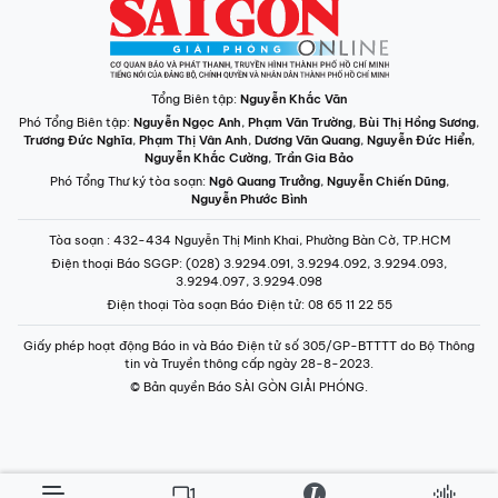
Tổng Biên tập:
Nguyễn Khắc Văn
Phó Tổng Biên tập:
Nguyễn Ngọc Anh
,
Phạm Văn Trường
,
Bùi Thị Hồng Sương
,
Trương Đức Nghĩa
,
Phạm Thị Vân Anh
,
Dương Văn Quang
,
Nguyễn Đức Hiển
,
Nguyễn Khắc Cường
,
Trần Gia Bảo
Phó Tổng Thư ký tòa soạn:
Ngô Quang Trưởng
,
Nguyễn Chiến Dũng
,
Nguyễn Phước Bình
Tòa soạn
: 432-434 Nguyễn Thị Minh Khai, Phường Bàn Cờ, TP.HCM
Điện thoại Báo SGGP
: (028) 3.9294.091, 3.9294.092, 3.9294.093,
3.9294.097, 3.9294.098
Điện thoại Tòa soạn Báo Điện tử
: 08 65 11 22 55
Giấy phép hoạt động Báo in và Báo Điện tử số 305/GP-BTTTT do Bộ Thông
tin và Truyền thông cấp ngày 28-8-2023.
© Bản quyền Báo SÀI GÒN GIẢI PHÓNG.