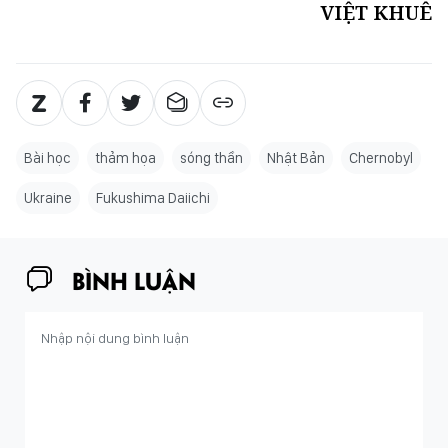
VIỆT KHUÊ
Bài học
thảm họa
sóng thần
Nhật Bản
Chernobyl
Ukraine
Fukushima Daiichi
BÌNH LUẬN