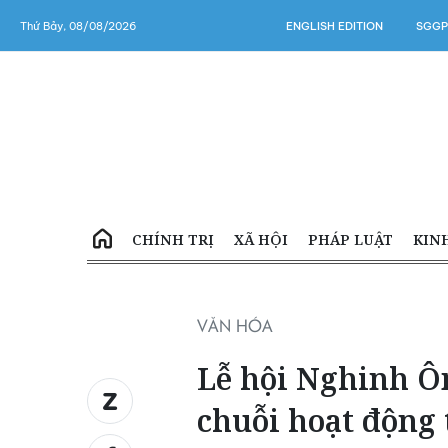
Thứ Bảy, 08/08/2026
ENGLISH EDITION
SGGP
CHÍNH TRỊ
XÃ HỘI
PHÁP LUẬT
KIN
VĂN HÓA
Lễ hội Nghinh 
chuỗi hoạt động 