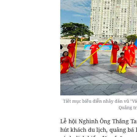
Tiết mục biểu diễn nhảy dân vũ "Viế
Q
uảng t
L
ễ hội Nghinh Ông Thắng Ta
hút khách du lịch, quảng bá