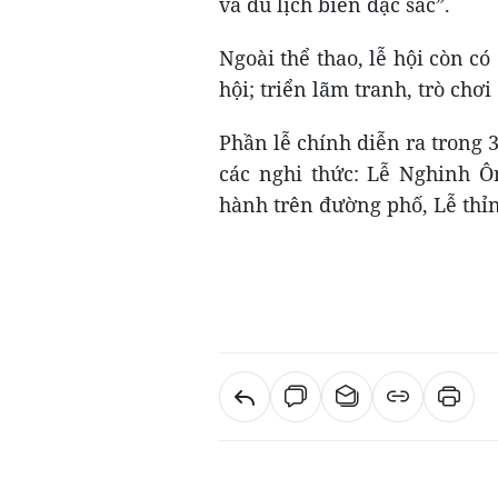
và du lịch biển đặc sắc”.
Ngoài thể thao, lễ hội còn có
hội; triển lãm tranh, trò chơ
Phần lễ chính diễn ra trong 3
các nghi thức:
L
ễ Nghinh Ô
hành trên đường phố,
L
ễ thỉ