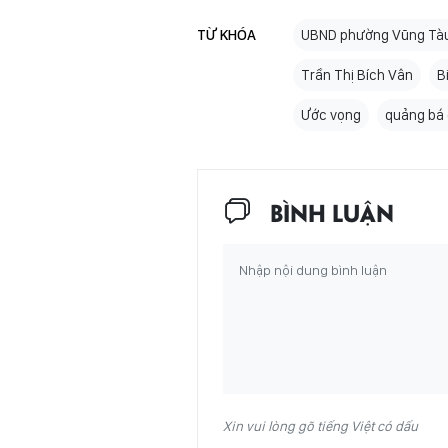
TỪ KHÓA
UBND phường Vũng Tà
Trần Thị Bích Vân
B
Ước vọng
quảng bá 
BÌNH LUẬN
Xin vui lòng gõ tiếng Việt có dấu