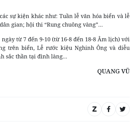
 các sự kiện khác như: Tuần lễ văn hóa biển và lễ
i dân gian; hội thi “Rung chuông vàng”…
 ngày từ 7 đến 9-10 (từ 16-8 đến 18-8
Â
m lịch) với
ng trên biển,
L
ễ rước kiệu Nghinh Ông và diễu
nh sắc thần tại đình làng...
QUANG VŨ