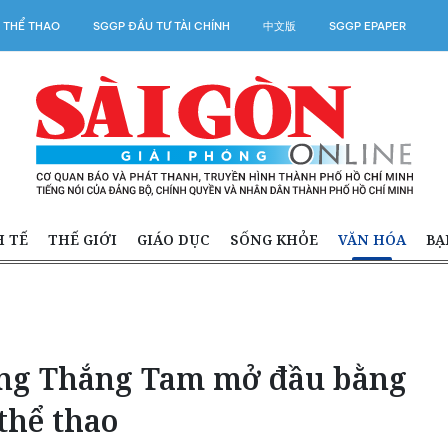
 THỂ THAO
SGGP ĐẦU TƯ TÀI CHÍNH
中文版
SGGP EPAPER
H TẾ
THẾ GIỚI
GIÁO DỤC
SỐNG KHỎE
VĂN HÓA
BẠ
Ông Thắng Tam mở đầu bằng
thể thao