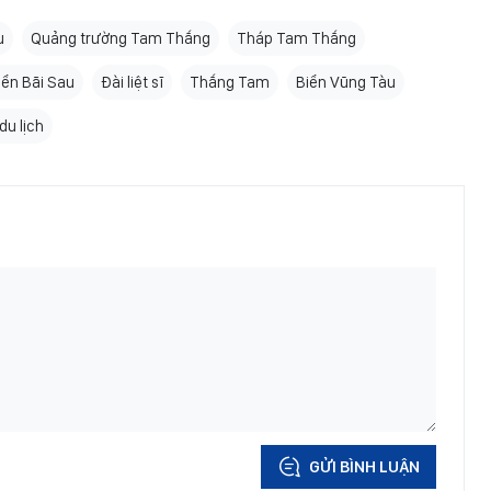
u
Quảng trường Tam Thắng
Tháp Tam Thắng
iển Bãi Sau
Đài liệt sĩ
Thắng Tam
Biển Vũng Tàu
du lịch
GỬI BÌNH LUẬN