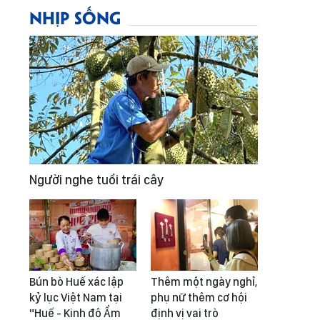
NHỊP SỐNG
Người nghe tuổi trái cây
Bún bò Huế xác lập
Thêm một ngày nghỉ,
kỷ lục Việt Nam tại
phụ nữ thêm cơ hội
"Huế - Kinh đô Ẩm
định vị vai trò