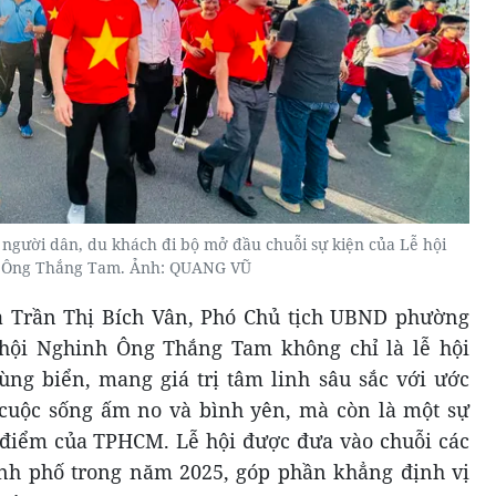
gười dân, du khách đi bộ mở đầu chuỗi sự kiện của Lễ hội
 Ông Thắng Tam. Ảnh: QUANG VŨ
bà Trần Thị Bích Vân, Phó Chủ tịch UBND phường
hội Nghinh Ông Thắng Tam không chỉ là lễ hội
ng biển, mang giá trị tâm linh sâu sắc với ước
cuộc sống ấm no và bình yên, mà còn là một sự
g điểm của TPHCM. Lễ hội được đưa vào chuỗi các
ành phố trong năm 2025, góp phần khẳng định vị