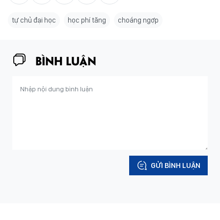
tự chủ đại học
học phí tăng
choáng ngợp
BÌNH LUẬN
GỬI BÌNH LUẬN