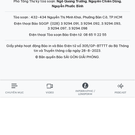
Phó Tổng Thư ký tòa soạn:
Ngô Quang Trưởng
,
Nguyễn Chiến Dũng
,
Nguyễn Phước Bình
Tòa soạn
: 432-434 Nguyễn Thị Minh Khai, Phường Bàn Cờ, TP.HCM
Điện thoại Báo SGGP
: (028) 3.9294.091, 3.9294.092, 3.9294.093,
3.9294.097, 3.9294.098
Điện thoại Tòa soạn Báo Điện tử
: 08 65 11 22 55
Giấy phép hoạt động Báo in và Báo Điện tử số 305/GP-BTTTT do Bộ Thông
tin và Truyền thông cấp ngày 28-8-2023.
© Bản quyền Báo SÀI GÒN GIẢI PHÓNG.
INFOGRAPHIC /
CHUYÊN MỤC
VIDEO
PODCAST
LONGFORM