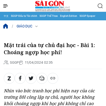
中文
SGGP Đầu tư Tài chính
SGGP Thể Thao
English Edition
SGGP Epaper
GIÁO DỤC
Mặt trái của tự chủ đại học - Bài 1:
Choáng ngợp học phí!
SGGP
11/04/2024 02:35
Nhìn vào bức tranh học phí hiện nay của các
trường ĐH công lập tự chủ, người học không
khỏi choáng ngợp khi học phí không chỉ cao