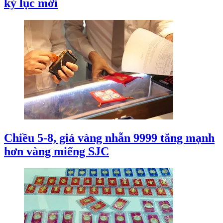
kỷ lục mới
Chiều 5-8, giá vàng nhẫn 9999 tăng mạnh
hơn vàng miếng SJC