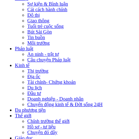
Sự kiện & Bình luận
Cải cách hành chính
Đô thị
Giao thông
Tuổi trẻ cuộc sống
Bút Sài Gòn
Tin buồn
Môi trường
Pháp luật
An ninh - trật tự
Câu chuyện Pháp luật
Kinh tế
Thị trường
Địa ốc
Tài chính- Chứng khoán
Du lịch
Đầu tư
Doanh nghiệp - Doanh nhân
Chuyển động kinh tế & Đời sống 24H
Đa phương tiện
Thế giới
Chính trường thế giới
Hồ sơ - tư liệu
Chuyện đó đây
Giáo dục