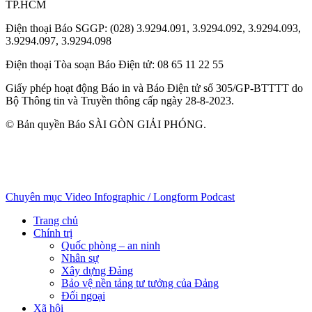
TP.HCM
Điện thoại Báo SGGP
: (028) 3.9294.091, 3.9294.092, 3.9294.093,
3.9294.097, 3.9294.098
Điện thoại Tòa soạn Báo Điện tử
: 08 65 11 22 55
Giấy phép hoạt động Báo in và Báo Điện tử số 305/GP-BTTTT do
Bộ Thông tin và Truyền thông cấp ngày 28-8-2023.
© Bản quyền Báo SÀI GÒN GIẢI PHÓNG.
Chuyên mục
Video
Infographic / Longform
Podcast
Trang chủ
Chính trị
Quốc phòng – an ninh
Nhân sự
Xây dựng Đảng
Bảo vệ nền tảng tư tưởng của Đảng
Đối ngoại
Xã hội