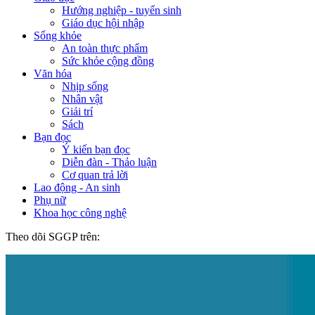
Hướng nghiệp - tuyển sinh
Giáo dục hội nhập
Sống khỏe
An toàn thực phẩm
Sức khỏe cộng đồng
Văn hóa
Nhịp sống
Nhân vật
Giải trí
Sách
Bạn đọc
Ý kiến bạn đọc
Diễn đàn - Thảo luận
Cơ quan trả lời
Lao động - An sinh
Phụ nữ
Khoa học công nghệ
Theo dõi SGGP trên: