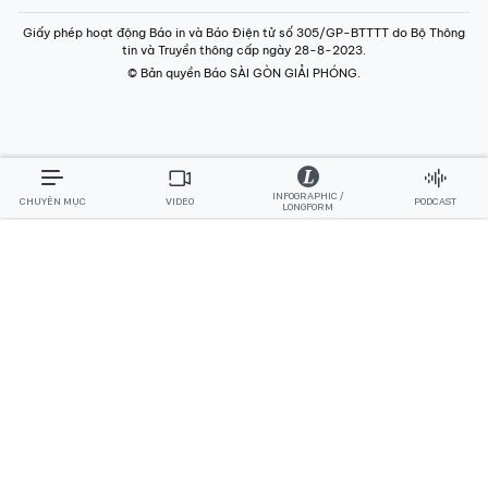
Giấy phép hoạt động Báo in và Báo Điện tử số 305/GP-BTTTT do Bộ Thông
tin và Truyền thông cấp ngày 28-8-2023.
© Bản quyền Báo SÀI GÒN GIẢI PHÓNG.
INFOGRAPHIC /
CHUYÊN MỤC
VIDEO
PODCAST
LONGFORM