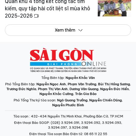
Quân khu 4 tổng kết công tác tìm
kiếm, quy tập hài cốt liệt sĩ mùa khô
2025-2026
Xem thêm
Tổng Biên tập:
Nguyễn Khắc Văn
Phó Tổng Biên tập:
Nguyễn Ngọc Anh
,
Phạm Văn Trường
,
Bùi Thị Hồng Sương
,
Trương Đức Nghĩa
,
Phạm Thị Vân Anh
,
Dương Văn Quang
,
Nguyễn Đức Hiển
,
Nguyễn Khắc Cường
,
Trần Gia Bảo
Phó Tổng Thư ký tòa soạn:
Ngô Quang Trưởng
,
Nguyễn Chiến Dũng
,
Nguyễn Phước Bình
Tòa soạn
: 432-434 Nguyễn Thị Minh Khai, Phường Bàn Cờ, TP.HCM
Điện thoại Báo SGGP
: (028) 3.9294.091, 3.9294.092, 3.9294.093,
3.9294.097, 3.9294.098
Điện thoại Tòa soạn Báo Điện tử
: 08 65 11 22 55