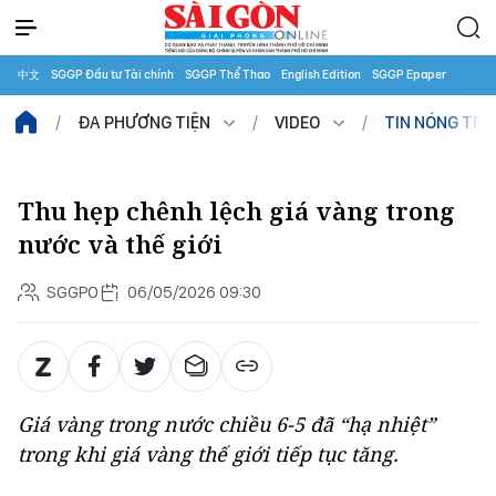
中文
SGGP Đầu tư Tài chính
SGGP Thể Thao
English Edition
SGGP Epaper
ĐA PHƯƠNG TIỆN
VIDEO
TIN NÓNG TR
Thu hẹp chênh lệch giá vàng trong
nước và thế giới
SGGPO
06/05/2026 09:30
Giá vàng trong nước chiều 6-5 đã “hạ nhiệt”
trong khi giá vàng thế giới tiếp tục tăng.