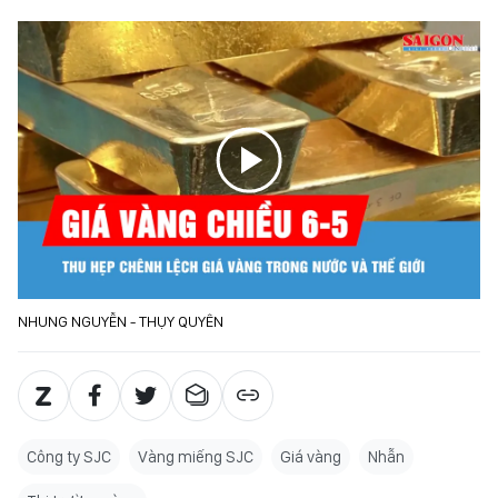
NHUNG NGUYỄN - THỤY QUYÊN
Công ty SJC
Vàng miếng SJC
Giá vàng
Nhẫn