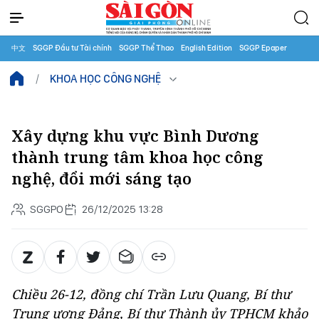
中文
SGGP Đầu tư Tài chính
SGGP Thể Thao
English Edition
SGGP Epaper
KHOA HỌC CÔNG NGHỆ
Xây dựng khu vực Bình Dương
thành trung tâm khoa học công
nghệ, đổi mới sáng tạo
SGGPO
26/12/2025 13:28
Chiều 26-12, đồng chí Trần Lưu Quang, Bí thư
Trung ương Đảng, Bí thư Thành ủy TPHCM khảo