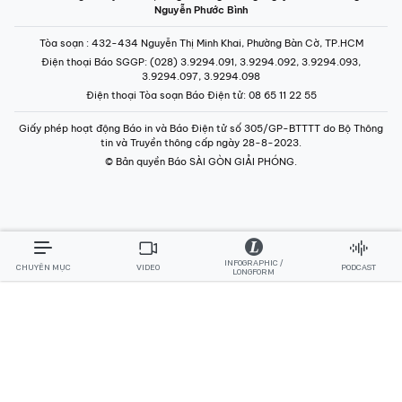
Nguyễn Phước Bình
Tòa soạn
: 432-434 Nguyễn Thị Minh Khai, Phường Bàn Cờ, TP.HCM
Điện thoại Báo SGGP
: (028) 3.9294.091, 3.9294.092, 3.9294.093,
3.9294.097, 3.9294.098
Điện thoại Tòa soạn Báo Điện tử
: 08 65 11 22 55
Giấy phép hoạt động Báo in và Báo Điện tử số 305/GP-BTTTT do Bộ Thông
tin và Truyền thông cấp ngày 28-8-2023.
© Bản quyền Báo SÀI GÒN GIẢI PHÓNG.
INFOGRAPHIC /
CHUYÊN MỤC
VIDEO
PODCAST
LONGFORM