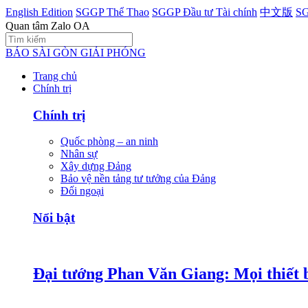
English Edition
SGGP Thể Thao
SGGP Đầu tư Tài chính
中文版
SG
Quan tâm Zalo OA
BÁO SÀI GÒN GIẢI PHÓNG
Trang chủ
Chính trị
Chính trị
Quốc phòng – an ninh
Nhân sự
Xây dựng Đảng
Bảo vệ nền tảng tư tưởng của Đảng
Đối ngoại
Nổi bật
Đại tướng Phan Văn Giang: Mọi thiết b