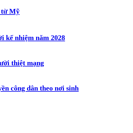
u từ Mỹ
ời kế nhiệm năm 2028
gười thiệt mạng
ền công dân theo nơi sinh