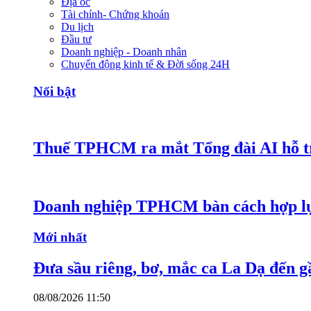
Địa ốc
Tài chính- Chứng khoán
Du lịch
Đầu tư
Doanh nghiệp - Doanh nhân
Chuyển động kinh tế & Đời sống 24H
Nổi bật
Thuế TPHCM ra mắt Tổng đài AI hỗ tr
Doanh nghiệp TPHCM bàn cách hợp lực
Mới nhất
Đưa sầu riêng, bơ, mắc ca La Dạ đến g
08/08/2026 11:50