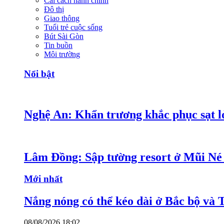
Cải cách hành chính
Đô thị
Giao thông
Tuổi trẻ cuộc sống
Bút Sài Gòn
Tin buồn
Môi trường
Nổi bật
Nghệ An: Khẩn trương khắc phục sạt lở
Lâm Đồng: Sập tường resort ở Mũi Né 
Mới nhất
Nắng nóng có thể kéo dài ở Bắc bộ và 
08/08/2026 18:02