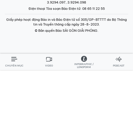
3.9294.097, 3.9294.098
Điện thoại Tòa soạn Báo Điện tử
: 08 65 11 22 55
Giấy phép hoạt động Báo in và Báo Điện tử số 305/GP-BTTTT do Bộ Thông
tin và Truyền thông cấp ngày 28-8-2023.
© Bản quyền Báo SÀI GÒN GIẢI PHÓNG.
INFOGRAPHIC /
CHUYÊN MỤC
VIDEO
PODCAST
LONGFORM