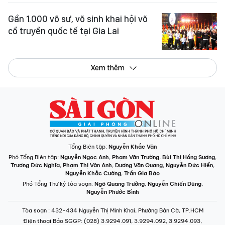
Gần 1.000 võ sư, võ sinh khai hội võ
cổ truyền quốc tế tại Gia Lai
Xem thêm
Tổng Biên tập:
Nguyễn Khắc Văn
Phó Tổng Biên tập:
Nguyễn Ngọc Anh
,
Phạm Văn Trường
,
Bùi Thị Hồng Sương
,
Trương Đức Nghĩa
,
Phạm Thị Vân Anh
,
Dương Văn Quang
,
Nguyễn Đức Hiển
,
Nguyễn Khắc Cường
,
Trần Gia Bảo
Phó Tổng Thư ký tòa soạn:
Ngô Quang Trưởng
,
Nguyễn Chiến Dũng
,
Nguyễn Phước Bình
Tòa soạn
: 432-434 Nguyễn Thị Minh Khai, Phường Bàn Cờ, TP.HCM
Điện thoại Báo SGGP
: (028) 3.9294.091, 3.9294.092, 3.9294.093,