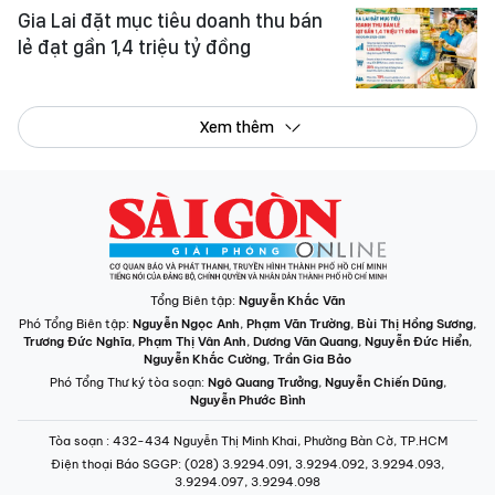
Gia Lai đặt mục tiêu doanh thu bán
lẻ đạt gần 1,4 triệu tỷ đồng
Xem thêm
Tổng Biên tập:
Nguyễn Khắc Văn
Phó Tổng Biên tập:
Nguyễn Ngọc Anh
,
Phạm Văn Trường
,
Bùi Thị Hồng Sương
,
Trương Đức Nghĩa
,
Phạm Thị Vân Anh
,
Dương Văn Quang
,
Nguyễn Đức Hiển
,
Nguyễn Khắc Cường
,
Trần Gia Bảo
Phó Tổng Thư ký tòa soạn:
Ngô Quang Trưởng
,
Nguyễn Chiến Dũng
,
Nguyễn Phước Bình
Tòa soạn
: 432-434 Nguyễn Thị Minh Khai, Phường Bàn Cờ, TP.HCM
Điện thoại Báo SGGP
: (028) 3.9294.091, 3.9294.092, 3.9294.093,
3.9294.097, 3.9294.098