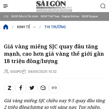
中文
SGGP Đầu tư Tài chính
SGGP Thể Thao
English Edition
SGGP Epaper
KINH TẾ
THỊ TRƯỜNG
Giá vàng miếng SJC quay đầu tăng
mạnh, cao hơn giá vàng thế giới gần
18 triệu đồng/lượng
SGGPO
09/05/2025 10:32
Giá vàng miếng SJC chiều nay 9-5 quay đầu tăng
2 triệu đồng/lượng so với sáng nay. Tuy nhiên,