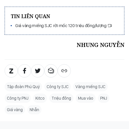
TIN LIÊN QUAN
Giá vàng miếng SJC rời mốc 120 triệu đồng/lượng
NHUNG NGUYỄN
Tập đoàn Phú Quý
Công ty SJC
Vàng miếng SJC
Công ty PNJ
Kitco
Triệu đồng
Mua vào
PNJ
Giá vàng
Nhẫn