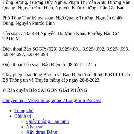
Hồng Sương
,
Trương Đức Nghĩa
,
Phạm Thị Vân Anh
,
Dương Văn
Quang
,
Nguyễn Đức Hiển
,
Nguyễn Khắc Cường
,
Trần Gia Bảo
Phó Tổng Thư ký tòa soạn:
Ngô Quang Trưởng
,
Nguyễn Chiến
Dũng
,
Nguyễn Phước Bình
Tòa soạn
: 432-434 Nguyễn Thị Minh Khai, Phường Bàn Cờ,
TP.HCM
Điện thoại Báo SGGP
: (028) 3.9294.091, 3.9294.092, 3.9294.093,
3.9294.097, 3.9294.098
Điện thoại Tòa soạn Báo Điện tử
: 08 65 11 22 55
Giấy phép hoạt động Báo in và Báo Điện tử số 305/GP-BTTTT do
Bộ Thông tin và Truyền thông cấp ngày 28-8-2023.
© Bản quyền Báo SÀI GÒN GIẢI PHÓNG.
Chuyên mục
Video
Infographic / Longform
Podcast
Trang chủ
Chính trị
Quốc phòng – an ninh
Nhân sự
Xây dựng Đảng