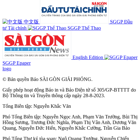
中文版
SGGP Đầu
tư Tài chính
SGGP Thể Thao
English Edition
SGGP Epaper
logo
© Bản quyền Báo SÀI GÒN GIẢI PHÓNG.
Giấy phép hoạt động Báo in và Báo Điện tử số 305/GP-BTTTT do
Bộ Thông tin và Truyền thông cấp ngày 28-8-2023.
Tổng Biên tập:
Nguyễn Khắc Văn
Phó Tổng Biên tập:
Nguyễn Ngọc Anh
,
Phạm Văn Trường
,
Bùi Thị
Hồng Sương
,
Trương Đức Nghĩa
,
Phạm Thị Vân Anh
,
Dương Văn
Quang
,
Nguyễn Đức Hiển
,
Nguyễn Khắc Cường
,
Trần Gia Bảo
Phó Tổng Thư ký tòa soạn:
Ngô Quang Trưởng
,
Nguyễn Chiến