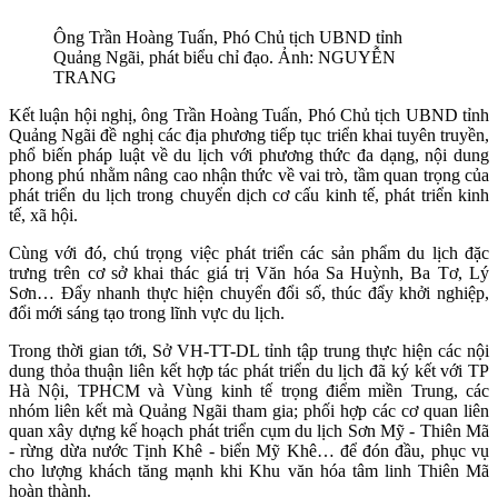
Ông Trần Hoàng Tuấn, Phó Chủ tịch UBND tỉnh
Quảng Ngãi, phát biểu chỉ đạo. Ảnh: NGUYỄN
TRANG
Kết luận hội nghị, ông Trần Hoàng Tuấn, Phó Chủ tịch UBND tỉnh
Quảng Ngãi đề nghị các địa phương tiếp tục triển khai tuyên truyền,
phổ biến pháp luật về du lịch với phương thức đa dạng, nội dung
phong phú nhằm nâng cao nhận thức về vai trò, tầm quan trọng của
phát triển du lịch trong chuyển dịch cơ cấu kinh tế, phát triển kinh
tế, xã hội.
Cùng với đó, chú trọng việc phát triển các sản phẩm du lịch đặc
trưng trên cơ sở khai thác giá trị Văn hóa Sa Huỳnh, Ba Tơ, Lý
Sơn… Đẩy nhanh thực hiện chuyển đổi số, thúc đẩy khởi nghiệp,
đổi mới sáng tạo trong lĩnh vực du lịch.
Trong thời gian tới, Sở VH-TT-DL tỉnh tập trung thực hiện các nội
dung thỏa thuận liên kết hợp tác phát triển du lịch đã ký kết với TP
Hà Nội, TPHCM và Vùng kinh tế trọng điểm miền Trung, các
nhóm liên kết mà Quảng Ngãi tham gia; phối hợp các cơ quan liên
quan xây dựng kế hoạch phát triển cụm du lịch Sơn Mỹ - Thiên Mã
- rừng dừa nước Tịnh Khê - biển Mỹ Khê… để đón đầu, phục vụ
cho lượng khách tăng mạnh khi Khu văn hóa tâm linh Thiên Mã
hoàn thành.