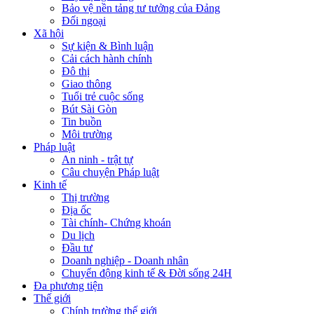
Bảo vệ nền tảng tư tưởng của Đảng
Đối ngoại
Xã hội
Sự kiện & Bình luận
Cải cách hành chính
Đô thị
Giao thông
Tuổi trẻ cuộc sống
Bút Sài Gòn
Tin buồn
Môi trường
Pháp luật
An ninh - trật tự
Câu chuyện Pháp luật
Kinh tế
Thị trường
Địa ốc
Tài chính- Chứng khoán
Du lịch
Đầu tư
Doanh nghiệp - Doanh nhân
Chuyển động kinh tế & Đời sống 24H
Đa phương tiện
Thế giới
Chính trường thế giới