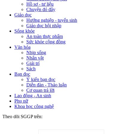
Hồ sơ - tư liệu
Chuyện đó đây
Giáo dục
Hướng nghiệp - tuyển sinh
Giáo dục hội nhập
Sống khỏe
An toàn thực phẩm
Sức khỏe cộng đồng
Văn hóa
Nhịp sống
Nhân vật
Giải trí
Sách
Bạn đọc
Ý kiến bạn đọc
Diễn đàn - Thảo luận
Cơ quan trả lời
Lao động - An sinh
Phụ nữ
Khoa học công nghệ
Theo dõi SGGP trên: