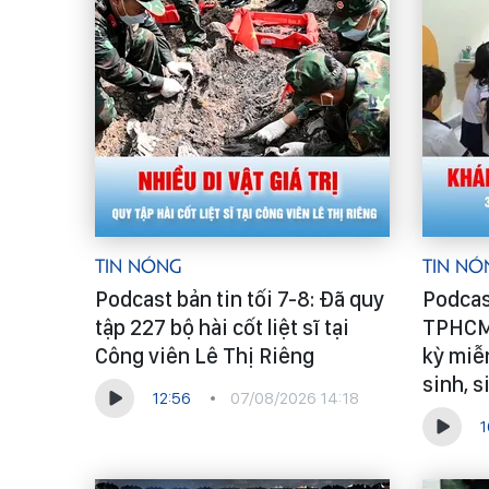
Tin Nóng
Tin Nó
Podcast bản tin tối 7-8: Đã quy
Podcast
tập 227 bộ hài cốt liệt sĩ tại
TPHCM 
Công viên Lê Thị Riêng
kỳ miễn
sinh, s
12:56
07/08/2026 14:18
1