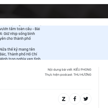
phần trong nếp sống
Nửa thế kỷ mang tên
Bác, Thành phố Hồ Chí
Minh trọn nghĩa vẹn tình,
vươn tầm toàn cầu - Bài
4: Giữ nhịp sống bình
yên cho thành phố
Nửa thế kỷ mang tên
Bác, Thành phố Hồ Chí
Minh trọn nghĩa vẹn tình,
vươn tầm toàn cầu - Bài
2: Những quyết sách kết
Nội dung bài viết: KIỀU PHONG
tinh giá trị nhân văn
Thực hiện podcast: THU HƯƠNG
Podcast: Mạch nguồn
văn hóa Hồ Chí Minh
trong dòng chảy nửa thế
kỷ - Bài 1: Nơi di sản neo
giữ hồn đô thị