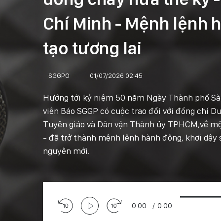
Chí Minh - Mệnh lệnh 
tạo tương lai
SGGPO
01/07/2026 02:45
Hướng tới kỷ niệm 50 năm Ngày Thành phố Sài 
viên Báo SGGP có cuộc trao đổi với đồng chí 
Tuyên giáo và Dân vận Thành ủy TPHCM,về một
- đã trở thành mệnh lệnh hành động, khơi dậy
nguyên mới.
0:00
/
0:00