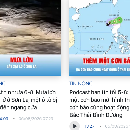
ng
Tin Nóng
t tin trưa 6-8: Mưa lớn
Podcast bản tin tối 5-8
 lở ở Sơn La, một ô tô bị
một cơn bão mới hình th
p đến ngang cửa
cơn bão cùng hoạt động
Bắc Thái Bình Dương
4:03
06/08/2026 07:23
13:27
05/08/2026 