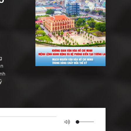
g
an
inh
ỷ