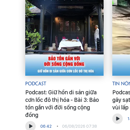
Podcast
Tin Nó
Podcast: Giữ hồn di sản giữa
Podcas
cơn lốc đô thị hóa - Bài 3: Bảo
gây sạt
tồn gắn với đời sống cộng
vùi lấ
đồng
1
06:42
06/08/2026 07:38