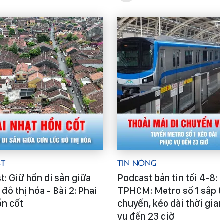
st
Tin Nóng
t: Giữ hồn di sản giữa
Podcast bản tin tối 4-8:
 đô thị hóa - Bài 2: Phai
TPHCM: Metro số 1 sắp 
ồn cốt
chuyến, kéo dài thời gi
vụ đến 23 giờ