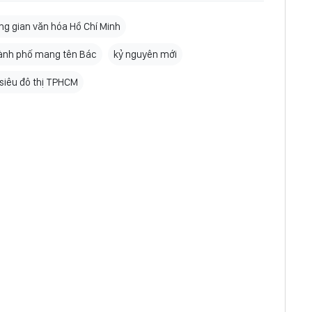
ng gian văn hóa Hồ Chí Minh
ành phố mang tên Bác
kỷ nguyên mới
 siêu đô thị TPHCM