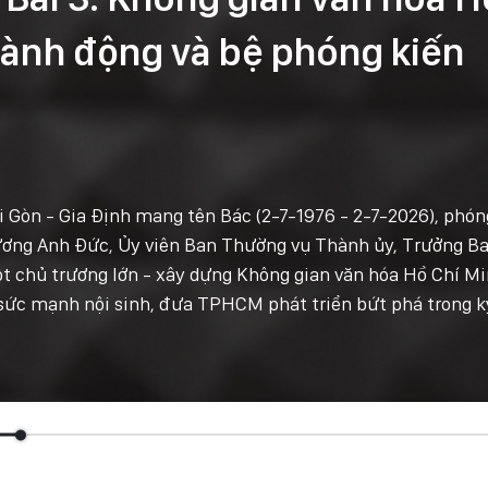
hành động và bệ phóng kiến
Gòn - Gia Định mang tên Bác (2-7-1976 - 2-7-2026), phón
Dương Anh Đức, Ủy viên Ban Thường vụ Thành ủy, Trưởng B
 chủ trương lớn - xây dựng Không gian văn hóa Hồ Chí M
 sức mạnh nội sinh, đưa TPHCM phát triển bứt phá trong k
Podcast: Mạch nguồn
văn hóa Hồ Chí Minh
trong dòng chảy nửa thế
kỷ - Bài 2: Học và làm
theo Bác trở thành một