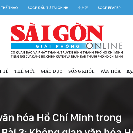
 THỂ THAO
SGGP ĐẦU TƯ TÀI CHÍNH
中文版
SGGP EPAPER
H TẾ
THẾ GIỚI
GIÁO DỤC
SỐNG KHỎE
VĂN HÓA
BẠ
ăn hóa Hồ Chí Minh trong
 Bài 3: Không gian văn hóa H