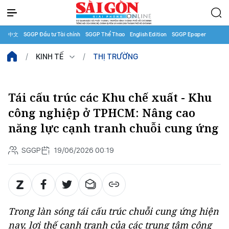
中文
SGGP Đầu tư Tài chính
SGGP Thể Thao
English Edition
SGGP Epaper
KINH TẾ
THỊ TRƯỜNG
Tái cấu trúc các Khu chế xuất - Khu
công nghiệp ở TPHCM: Nâng cao
năng lực cạnh tranh chuỗi cung ứng
SGGP
19/06/2026 00:19
Trong làn sóng tái cấu trúc chuỗi cung ứng hiện
nay, lợi thế cạnh tranh của các trung tâm công