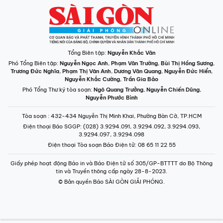
Tổng Biên tập:
Nguyễn Khắc Văn
Phó Tổng Biên tập:
Nguyễn Ngọc Anh
,
Phạm Văn Trường
,
Bùi Thị Hồng Sương
,
Trương Đức Nghĩa
,
Phạm Thị Vân Anh
,
Dương Văn Quang
,
Nguyễn Đức Hiển
,
Nguyễn Khắc Cường
,
Trần Gia Bảo
Phó Tổng Thư ký tòa soạn:
Ngô Quang Trưởng
,
Nguyễn Chiến Dũng
,
Nguyễn Phước Bình
Tòa soạn
: 432-434 Nguyễn Thị Minh Khai, Phường Bàn Cờ, TP.HCM
Điện thoại Báo SGGP
: (028) 3.9294.091, 3.9294.092, 3.9294.093,
3.9294.097, 3.9294.098
Điện thoại Tòa soạn Báo Điện tử
: 08 65 11 22 55
Giấy phép hoạt động Báo in và Báo Điện tử số 305/GP-BTTTT do Bộ Thông
tin và Truyền thông cấp ngày 28-8-2023.
© Bản quyền Báo SÀI GÒN GIẢI PHÓNG.