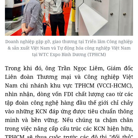
Doanh nghiệp gặp gỡ, giao thương tại Triển lãm Công nghiệp
& sản xuất Việt Nam và Tự động hóa công nghiệp Việt Nam
tại WTC Expo Bình Dương (TPHCM)
Trong khi đó, ông Trần Ngọc Liêm, Giám đốc
Liên đoàn Thương mại và Công nghiệp Việt
Nam chi nhánh khu vực TPHCM (VCCI-HCMC),
nhìn nhận, dòng vốn FDI chất lượng cao từ các
tập đoàn công nghệ hàng đầu thế giới chỉ chảy
vào những KCN đáp ứng được tiêu chuẩn thông
minh và bền vững. Nếu chúng ta chậm chân
trong việc nâng cấp cấu trúc các KCN hiện hữu,
TPHCM sẽ thua cuộc trước các đô thị "đối thủ"