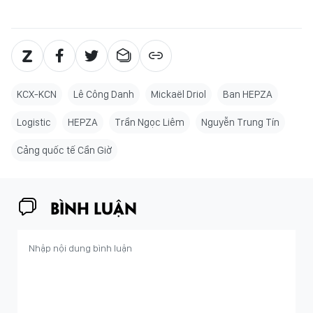
KCX-KCN
Lê Công Danh
Mickaël Driol
Ban HEPZA
Logistic
HEPZA
Trần Ngọc Liêm
Nguyễn Trung Tín
Cảng quốc tế Cần Giờ
BÌNH LUẬN