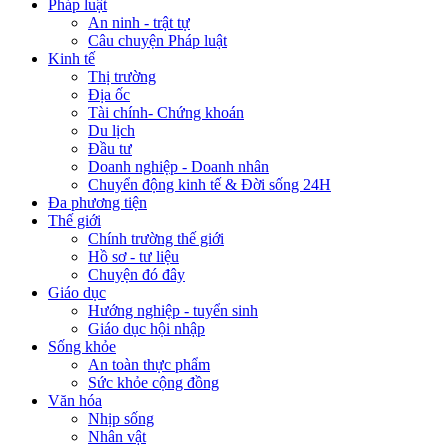
Pháp luật
An ninh - trật tự
Câu chuyện Pháp luật
Kinh tế
Thị trường
Địa ốc
Tài chính- Chứng khoán
Du lịch
Đầu tư
Doanh nghiệp - Doanh nhân
Chuyển động kinh tế & Đời sống 24H
Đa phương tiện
Thế giới
Chính trường thế giới
Hồ sơ - tư liệu
Chuyện đó đây
Giáo dục
Hướng nghiệp - tuyển sinh
Giáo dục hội nhập
Sống khỏe
An toàn thực phẩm
Sức khỏe cộng đồng
Văn hóa
Nhịp sống
Nhân vật