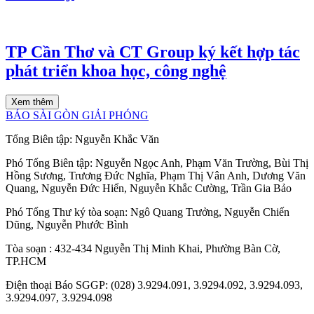
TP Cần Thơ và CT Group ký kết hợp tác
phát triển khoa học, công nghệ
Xem thêm
BÁO SÀI GÒN GIẢI PHÓNG
Tổng Biên tập:
Nguyễn Khắc Văn
Phó Tổng Biên tập:
Nguyễn Ngọc Anh
,
Phạm Văn Trường
,
Bùi Thị
Hồng Sương
,
Trương Đức Nghĩa
,
Phạm Thị Vân Anh
,
Dương Văn
Quang
,
Nguyễn Đức Hiển
,
Nguyễn Khắc Cường
,
Trần Gia Bảo
Phó Tổng Thư ký tòa soạn:
Ngô Quang Trưởng
,
Nguyễn Chiến
Dũng
,
Nguyễn Phước Bình
Tòa soạn
: 432-434 Nguyễn Thị Minh Khai, Phường Bàn Cờ,
TP.HCM
Điện thoại Báo SGGP
: (028) 3.9294.091, 3.9294.092, 3.9294.093,
3.9294.097, 3.9294.098