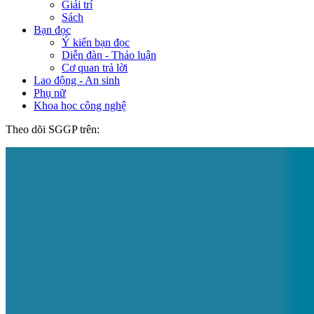
Giải trí
Sách
Bạn đọc
Ý kiến bạn đọc
Diễn đàn - Thảo luận
Cơ quan trả lời
Lao động - An sinh
Phụ nữ
Khoa học công nghệ
Theo dõi SGGP trên: