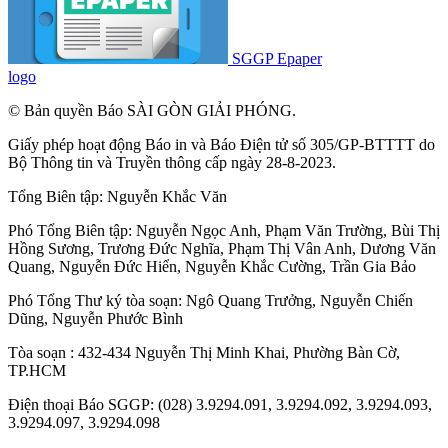
SGGP Epaper
logo
© Bản quyền Báo SÀI GÒN GIẢI PHÓNG.
Giấy phép hoạt động Báo in và Báo Điện tử số 305/GP-BTTTT do
Bộ Thông tin và Truyền thông cấp ngày 28-8-2023.
Tổng Biên tập:
Nguyễn Khắc Văn
Phó Tổng Biên tập:
Nguyễn Ngọc Anh
,
Phạm Văn Trường
,
Bùi Thị
Hồng Sương
,
Trương Đức Nghĩa
,
Phạm Thị Vân Anh
,
Dương Văn
Quang
,
Nguyễn Đức Hiển
,
Nguyễn Khắc Cường
,
Trần Gia Bảo
Phó Tổng Thư ký tòa soạn:
Ngô Quang Trưởng
,
Nguyễn Chiến
Dũng
,
Nguyễn Phước Bình
Tòa soạn : 432-434 Nguyễn Thị Minh Khai, Phường Bàn Cờ,
TP.HCM
Điện thoại Báo SGGP: (028) 3.9294.091, 3.9294.092, 3.9294.093,
3.9294.097, 3.9294.098