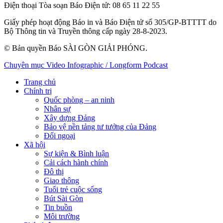
Điện thoại Tòa soạn Báo Điện tử
: 08 65 11 22 55
Giấy phép hoạt động Báo in và Báo Điện tử số 305/GP-BTTTT do
Bộ Thông tin và Truyền thông cấp ngày 28-8-2023.
© Bản quyền Báo SÀI GÒN GIẢI PHÓNG.
Chuyên mục
Video
Infographic / Longform
Podcast
Trang chủ
Chính trị
Quốc phòng – an ninh
Nhân sự
Xây dựng Đảng
Bảo vệ nền tảng tư tưởng của Đảng
Đối ngoại
Xã hội
Sự kiện & Bình luận
Cải cách hành chính
Đô thị
Giao thông
Tuổi trẻ cuộc sống
Bút Sài Gòn
Tin buồn
Môi trường