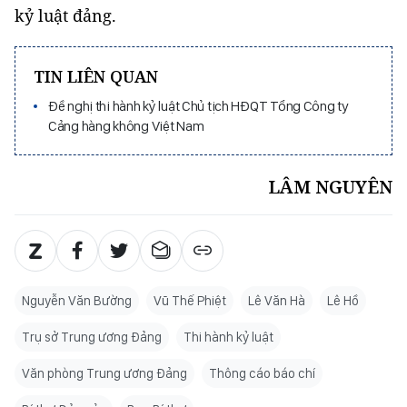
kỷ luật đảng.
TIN LIÊN QUAN
Đề nghị thi hành kỷ luật Chủ tịch HĐQT Tổng Công ty
Cảng hàng không Việt Nam
LÂM NGUYÊN
Nguyễn Văn Bường
Vũ Thế Phiệt
Lê Văn Hà
Lê Hồ
Trụ sở Trung ương Đảng
Thi hành kỷ luật
Văn phòng Trung ương Đảng
Thông cáo báo chí