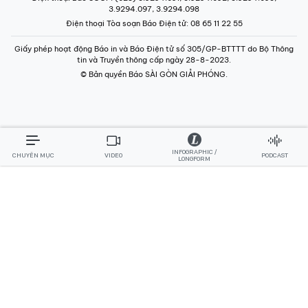
3.9294.097, 3.9294.098
Điện thoại Tòa soạn Báo Điện tử
: 08 65 11 22 55
Giấy phép hoạt động Báo in và Báo Điện tử số 305/GP-BTTTT do Bộ Thông
tin và Truyền thông cấp ngày 28-8-2023.
© Bản quyền Báo SÀI GÒN GIẢI PHÓNG.
INFOGRAPHIC /
CHUYÊN MỤC
VIDEO
PODCAST
LONGFORM