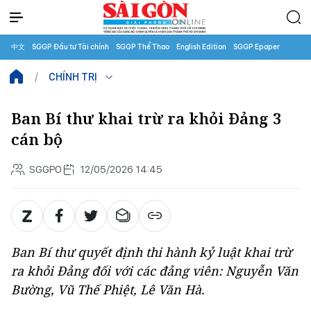
中文
SGGP Đầu tư Tài chính
SGGP Thể Thao
English Edition
SGGP Epaper
CHÍNH TRỊ
Ban Bí thư khai trừ ra khỏi Đảng 3
cán bộ
SGGPO
12/05/2026 14:45
Ban Bí thư quyết định thi hành kỷ luật khai trừ
ra khỏi Đảng đối với các đảng viên: Nguyễn Văn
Bường, Vũ Thế Phiệt, Lê Văn Hà.