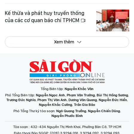
Kế thừa và phát huy truyền thống
của các cơ quan báo chí TPHCM
Xem thêm
Tổng Biên tập:
Nguyễn Khắc Văn
Phó Tổng Biên tập:
Nguyễn Ngọc Anh
,
Phạm Văn Trường
,
Bùi Thị Hồng Sương
,
Trương Đức Nghĩa
,
Phạm Thị Vân Anh
,
Dương Văn Quang
,
Nguyễn Đức Hiển
,
Nguyễn Khắc Cường
,
Trần Gia Bảo
Phó Tổng Thư ký tòa soạn:
Ngô Quang Trưởng
,
Nguyễn Chiến Dũng
,
Nguyễn Phước Bình
Tòa soạn
: 432-434 Nguyễn Thị Minh Khai, Phường Bàn Cờ, TP.HCM
Điện thoại Báo SGGP
: (028) 3.9294.091, 3.9294.092, 3.9294.093,