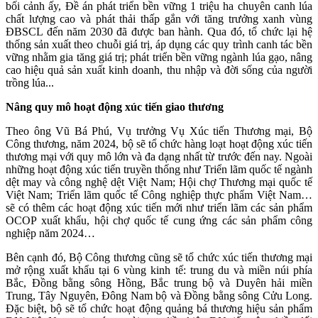
bối cảnh ấy, Đề án phát triển bền vững 1 triệu ha chuyên canh lúa
chất lượng cao và phát thải thấp gắn với tăng trưởng xanh vùng
ĐBSCL đến năm 2030 đã được ban hành. Qua đó, tổ chức lại hệ
thống sản xuất theo chuỗi giá trị, áp dụng các quy trình canh tác bền
vững nhằm gia tăng giá trị; phát triển bền vững ngành lúa gạo, nâng
cao hiệu quả sản xuất kinh doanh, thu nhập và đời sống của người
trồng lúa...
Nâng quy mô hoạt động xúc tiến
giao thương
Theo ông Vũ Bá Phú, Vụ trưởng Vụ Xúc tiến Thương mại, Bộ
Công thương, năm 2024, bộ sẽ tổ chức hàng loạt hoạt động xúc tiến
thương mại với quy mô lớn và đa dạng nhất từ trước đến nay. Ngoài
những hoạt động xúc tiến truyền thống như Triển lãm quốc tế ngành
dệt may và công nghệ dệt Việt Nam; Hội chợ Thương mại quốc tế
Việt Nam; Triển lãm quốc tế Công nghiệp thực phẩm Việt Nam…
sẽ có thêm các hoạt động xúc tiến mới như triển lãm các sản phẩm
OCOP xuất khẩu, hội chợ quốc tế cung ứng các sản phẩm công
nghiệp năm 2024…
Bên cạnh đó, Bộ Công thương cũng sẽ tổ chức xúc tiến thương mại
mở rộng xuất khẩu tại 6 vùng kinh tế: trung du và miền núi phía
Bắc, Đồng bằng sông Hồng, Bắc trung bộ và Duyên hải miền
Trung, Tây Nguyên, Đông Nam bộ và Đồng bằng sông Cửu Long.
Đặc biệt, bộ sẽ tổ chức hoạt động quảng bá thương hiệu sản phẩm