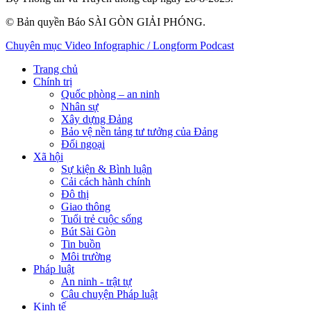
© Bản quyền Báo SÀI GÒN GIẢI PHÓNG.
Chuyên mục
Video
Infographic / Longform
Podcast
Trang chủ
Chính trị
Quốc phòng – an ninh
Nhân sự
Xây dựng Đảng
Bảo vệ nền tảng tư tưởng của Đảng
Đối ngoại
Xã hội
Sự kiện & Bình luận
Cải cách hành chính
Đô thị
Giao thông
Tuổi trẻ cuộc sống
Bút Sài Gòn
Tin buồn
Môi trường
Pháp luật
An ninh - trật tự
Câu chuyện Pháp luật
Kinh tế