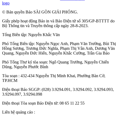
logo
© Bản quyền Báo SÀI GÒN GIẢI PHÓNG.
Giấy phép hoạt động Báo in và Báo Điện tử số 305/GP-BTTTT do
Bộ Thông tin và Truyền thông cấp ngày 28-8-2023.
Tổng Biên tập:
Nguyễn Khắc Văn
Phó Tổng Biên tập:
Nguyễn Ngọc Anh
,
Phạm Văn Trường
,
Bùi Thị
Hồng Sương
,
Trương Đức Nghĩa
,
Phạm Thị Vân Anh
,
Dương Văn
Quang
,
Nguyễn Đức Hiển
,
Nguyễn Khắc Cường
,
Trần Gia Bảo
Phó Tổng Thư ký tòa soạn:
Ngô Quang Trưởng
,
Nguyễn Chiến
Dũng
,
Nguyễn Phước Bình
Tòa soạn : 432-434 Nguyễn Thị Minh Khai, Phường Bàn Cờ,
TP.HCM
Điện thoại Báo SGGP: (028) 3.9294.091, 3.9294.092, 3.9294.093,
3.9294.097, 3.9294.098
Điện thoại Tòa soạn Báo Điện tử: 08 65 11 22 55
Liên hệ quảng cáo :