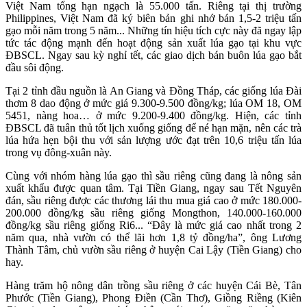
Việt Nam tổng hạn ngạch là 55.000 tấn. Riêng tại thị trường
Philippines, Việt Nam đã ký biên bản ghi nhớ bán 1,5-2 triệu tấn
gạo mỗi năm trong 5 năm... Những tín hiệu tích cực này đã ngay lập
tức tác động mạnh đến hoạt động sản xuất lúa gạo tại khu vực
ĐBSCL. Ngay sau kỳ nghỉ tết, các giao dịch bán buôn lúa gạo bắt
đầu sôi động.
Tại 2 tỉnh đầu nguồn là An Giang và Đồng Tháp, các giống lúa Đài
thơm 8 dao động ở mức giá 9.300-9.500 đồng/kg; lúa OM 18, OM
5451, nàng hoa… ở mức 9.200-9.400 đồng/kg. Hiện, các tỉnh
ĐBSCL đã tuân thủ tốt lịch xuống giống để né hạn mặn, nên các trà
lúa hứa hẹn bội thu với sản lượng ước đạt trên 10,6 triệu tấn lúa
trong vụ đông-xuân này.
Cùng với nhóm hàng lúa gạo thì sầu riêng cũng đang là nông sản
xuất khẩu được quan tâm. Tại Tiền Giang, ngay sau Tết Nguyên
đán, sầu riêng được các thương lái thu mua giá cao ở mức 180.000-
200.000 đồng/kg sầu riêng giống Mongthon, 140.000-160.000
đồng/kg sầu riêng giống Ri6... “Đây là mức giá cao nhất trong 2
năm qua, nhà vườn có thể lãi hơn 1,8 tỷ đồng/ha”, ông Lương
Thành Tâm, chủ vườn sầu riêng ở huyện Cai Lậy (Tiền Giang) cho
hay.
Hàng trăm hộ nông dân trồng sầu riêng ở các huyện Cái Bè, Tân
Phước (Tiền Giang), Phong Điền (Cần Thơ), Giồng Riềng (Kiên