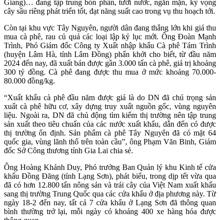
Giang)… đang tập trung bón phân, tưới nước, ngăn mặn, kỳ vọng
cây sầu riêng phát triển tốt, đạt năng suất cao trong vụ thu hoạch tới.
Còn tại khu vực Tây Nguyên, người dân đang thắng lớn khi giá thu
mua cà phê, rau củ quả các loại lập kỷ lục mới. Ông Đoàn Mạnh
Trình, Phó Giám đốc Công ty Xuất nhập khẩu Cà phê Tám Trình
(huyện Lâm Hà, tỉnh Lâm Đồng) phấn khởi cho biết, từ đầu năm
2024 đến nay, đã xuất bán được gần 3.000 tấn cà phê, giá trị khoảng
300 tỷ đồng. Cà phê đang được thu mua ở mức khoảng 70.000-
80.000 đồng/kg.
“Xuất khẩu cà phê đầu năm được giá là do DN đã chú trọng sản
xuất cà phê hữu cơ, xây dựng truy xuất nguồn gốc, vùng nguyên
liệu. Ngoài ra, DN đã chủ động tìm kiếm thị trường nên tập trung
sản xuất theo tiêu chuẩn của các nước xuất khẩu, dẫn đến có được
thị trường ổn định. Sản phẩm cà phê Tây Nguyên đã có mặt 64
quốc gia, vùng lãnh thổ trên toàn cầu”, ông Phạm Văn Binh, Giám
đốc Sở Công thương tỉnh Gia Lai chia sẻ.
Ông Hoàng Khánh Duy, Phó trưởng Ban Quản lý khu Kinh tế cửa
khẩu Đồng Đăng (tỉnh Lạng Sơn), phát biểu, trong dịp tết vừa qua
đã có hơn 12.800 tấn nông sản và trái cây của Việt Nam xuất khẩu
sang thị trường Trung Quốc qua các cửa khẩu ở địa phương này. Từ
ngày 18-2 đến nay, tất cả 7 cửa khẩu ở Lạng Sơn đã thông quan
bình thường trở lại, mỗi ngày có khoảng 400 xe hàng hóa được