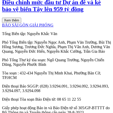
Điều chỉnh mức đầu tư Dự án đê và kè
bảo vệ biển Tây lên 959 tỷ đồng
Xem thêm
BÁO SÀI GÒN GIẢI PHÓNG
Tổng Biên tập:
Nguyễn Khắc Văn
Phó Tổng Biên tập:
Nguyễn Ngọc Anh
,
Phạm Văn Trường
,
Bùi Thị
Hồng Sương
,
Trương Đức Nghĩa
,
Phạm Thị Vân Anh
,
Dương Văn
Quang
,
Nguyễn Đức Hiển
,
Nguyễn Khắc Cường
,
Trần Gia Bảo
Phó Tổng Thư ký tòa soạn:
Ngô Quang Trưởng
,
Nguyễn Chiến
Dũng
,
Nguyễn Phước Bình
Tòa soạn
: 432-434 Nguyễn Thị Minh Khai, Phường Bàn Cờ,
TP.HCM
Điện thoại Báo SGGP
: (028) 3.9294.091, 3.9294.092, 3.9294.093,
3.9294.097, 3.9294.098
Điện thoại Tòa soạn Báo Điện tử
: 08 65 11 22 55
Giấy phép hoạt động Báo in và Báo Điện tử số 305/GP-BTTTT do
Bộ Thông tin và Truyền thông cấp ngày 28-8-2023.