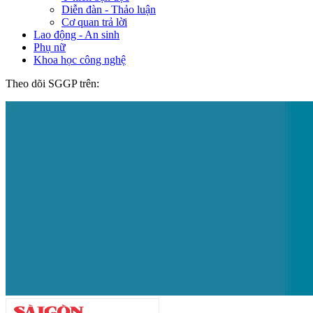
Diễn đàn - Thảo luận
Cơ quan trả lời
Lao động - An sinh
Phụ nữ
Khoa học công nghệ
Theo dõi SGGP trên: