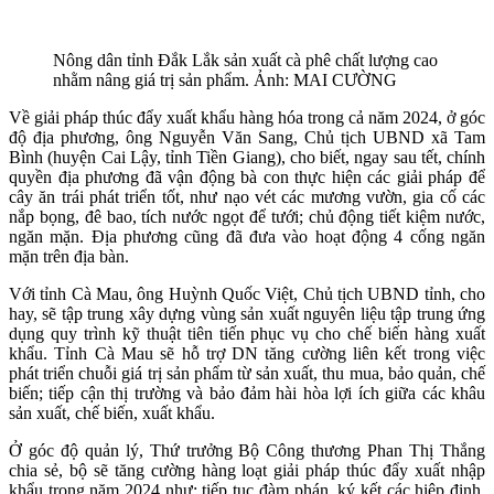
Nông dân tỉnh Đắk Lắk sản xuất cà phê chất lượng cao
nhằm nâng giá trị sản phẩm. Ảnh: MAI CƯỜNG
Về giải pháp thúc đẩy xuất khẩu hàng hóa trong cả năm 2024, ở góc
độ địa phương, ông Nguyễn Văn Sang, Chủ tịch UBND xã Tam
Bình (huyện Cai Lậy, tỉnh Tiền Giang), cho biết, ngay sau tết, chính
quyền địa phương đã vận động bà con thực hiện các giải pháp để
cây ăn trái phát triển tốt, như nạo vét các mương vườn, gia cố các
nắp bọng, đê bao, tích nước ngọt để tưới; chủ động tiết kiệm nước,
ngăn mặn. Địa phương cũng đã đưa vào hoạt động 4 cống ngăn
mặn trên địa bàn.
Với tỉnh Cà Mau, ông Huỳnh Quốc Việt, Chủ tịch UBND tỉnh, cho
hay, sẽ tập trung xây dựng vùng sản xuất nguyên liệu tập trung ứng
dụng quy trình kỹ thuật tiên tiến phục vụ cho chế biến hàng xuất
khẩu. Tỉnh Cà Mau sẽ hỗ trợ DN tăng cường liên kết trong việc
phát triển chuỗi giá trị sản phẩm từ sản xuất, thu mua, bảo quản, chế
biến; tiếp cận thị trường và bảo đảm hài hòa lợi ích giữa các khâu
sản xuất, chế biến, xuất khẩu.
Ở góc độ quản lý, Thứ trưởng Bộ Công thương Phan Thị Thắng
chia sẻ, bộ sẽ tăng cường hàng loạt giải pháp thúc đẩy xuất nhập
khẩu trong năm 2024 như: tiếp tục đàm phán, ký kết các hiệp định,