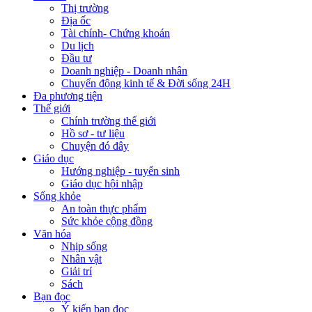
Thị trường
Địa ốc
Tài chính- Chứng khoán
Du lịch
Đầu tư
Doanh nghiệp - Doanh nhân
Chuyển động kinh tế & Đời sống 24H
Đa phương tiện
Thế giới
Chính trường thế giới
Hồ sơ - tư liệu
Chuyện đó đây
Giáo dục
Hướng nghiệp - tuyển sinh
Giáo dục hội nhập
Sống khỏe
An toàn thực phẩm
Sức khỏe cộng đồng
Văn hóa
Nhịp sống
Nhân vật
Giải trí
Sách
Bạn đọc
Ý kiến bạn đọc