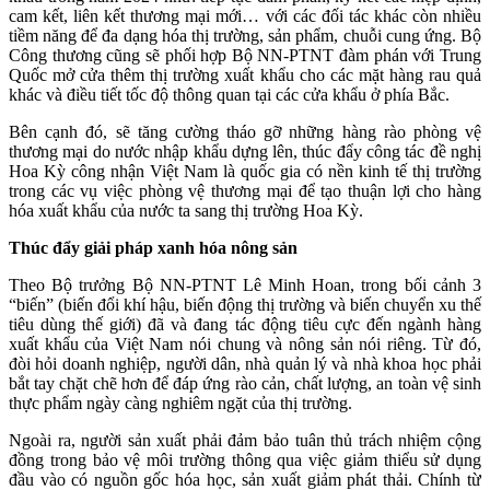
cam kết, liên kết thương mại mới… với các đối tác khác còn nhiều
tiềm năng để đa dạng hóa thị trường, sản phẩm, chuỗi cung ứng. Bộ
Công thương cũng sẽ phối hợp Bộ NN-PTNT đàm phán với Trung
Quốc mở cửa thêm thị trường xuất khẩu cho các mặt hàng rau quả
khác và điều tiết tốc độ thông quan tại các cửa khẩu ở phía Bắc.
Bên cạnh đó, sẽ tăng cường tháo gỡ những hàng rào phòng vệ
thương mại do nước nhập khẩu dựng lên, thúc đẩy công tác đề nghị
Hoa Kỳ công nhận Việt Nam là quốc gia có nền kinh tế thị trường
trong các vụ việc phòng vệ thương mại để tạo thuận lợi cho hàng
hóa xuất khẩu của nước ta sang thị trường Hoa Kỳ.
Thúc đẩy giải pháp xanh hóa nông sản
Theo Bộ trưởng Bộ NN-PTNT Lê Minh Hoan, trong bối cảnh 3
“biến” (biến đổi khí hậu, biến động thị trường và biến chuyển xu thế
tiêu dùng thế giới) đã và đang tác động tiêu cực đến ngành hàng
xuất khẩu của Việt Nam nói chung và nông sản nói riêng. Từ đó,
đòi hỏi doanh nghiệp, người dân, nhà quản lý và nhà khoa học phải
bắt tay chặt chẽ hơn để đáp ứng rào cản, chất lượng, an toàn vệ sinh
thực phẩm ngày càng nghiêm ngặt của thị trường.
Ngoài ra, người sản xuất phải đảm bảo tuân thủ trách nhiệm cộng
đồng trong bảo vệ môi trường thông qua việc giảm thiểu sử dụng
đầu vào có nguồn gốc hóa học, sản xuất giảm phát thải. Chính từ