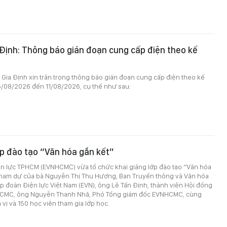
 Định: Thông báo gián đoạn cung cấp điện theo kế
 Gia Định xin trân trọng thông báo gián đoạn cung cấp điện theo kế
5/08/2026 đến 11/08/2026, cụ thể như sau:
ớp đào tạo “Văn hóa gắn kết”
ện lực TPHCM (EVNHCMC) vừa tổ chức khai giảng lớp đào tạo “Văn hóa
 tham dự của bà Nguyễn Thị Thu Hương, Ban Truyền thông và Văn hóa
 đoàn Điện lực Việt Nam (EVN), ông Lê Tấn Định, thành viên Hội đồng
HCMC, ông Nguyễn Thanh Nhã, Phó Tổng giám đốc EVNHCMC, cùng
 vị và 150 học viên tham gia lớp học.