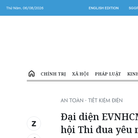
Thứ Năm, 06/08/2026
ENGLISH EDITION
SGGP
CHÍNH TRỊ
XÃ HỘI
PHÁP LUẬT
KIN
AN TOÀN - TIẾT KIỆM ĐIỆN
Đại diện EVNHCM
hội Thi đua yêu