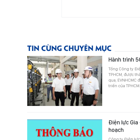
TIN CÙNG CHUYÊN MỤC
Hành trình 5
Tổng Công ty Điệ
TPHCM, được thàn
qua, EVNHCMC đã
triển của TPHCM
Điện lực Gia
hoạch
Công ty Điện lực