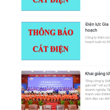
Điện lực Gia
hoạch
Công ty Điện lực
hoạch tuần từ 0
Khai giảng l
Tổng công ty Đi
gắn kết” với sự
doanh nghiệp Tập
thành viên EVN
lãnh đạo các đơn