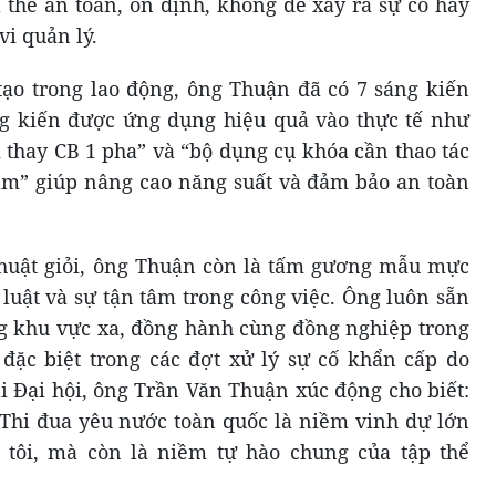
 thế an toàn, ổn định, không để xảy ra sự cố hay
vi quản lý.
 tạo trong lao động, ông Thuận đã có 7 sáng kiến
ng kiến được ứng dụng hiệu quả vào thực tế như
 thay CB 1 pha” và “bộ dụng cụ khóa cần thao tác
ầm” giúp nâng cao năng suất và đảm bảo an toàn
thuật giỏi, ông Thuận còn là tấm gương mẫu mực
 luật và sự tận tâm trong công việc. Ông luôn sẵn
 khu vực xa, đồng hành cùng đồng nghiệp trong
đặc biệt trong các đợt xử lý sự cố khẩn cấp do
ại Đại hội, ông Trần Văn Thuận xúc động cho biết:
 Thi đua yêu nước toàn quốc là niềm vinh dự lớn
 tôi, mà còn là niềm tự hào chung của tập thể