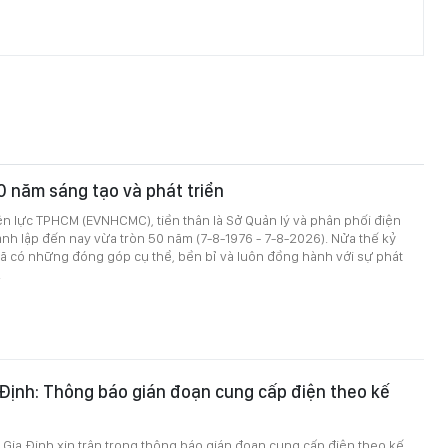
0 năm sáng tạo và phát triển
n lực TPHCM (EVNHCMC), tiền thân là Sở Quản lý và phân phối điện
h lập đến nay vừa tròn 50 năm (7-8-1976 - 7-8-2026). Nửa thế kỷ
 có những đóng góp cụ thể, bền bỉ và luôn đồng hành với sự phát
.
 Định: Thông báo gián đoạn cung cấp điện theo kế
 Gia Định xin trân trọng thông báo gián đoạn cung cấp điện theo kế