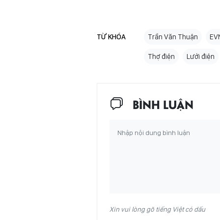
TỪ KHÓA
Trần Văn Thuận
EV
Thợ điện
Lưới điện
BÌNH LUẬN
Xin vui lòng gõ tiếng Việt có dấu