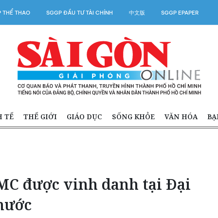
 THỂ THAO
SGGP ĐẦU TƯ TÀI CHÍNH
中文版
SGGP EPAPER
H TẾ
THẾ GIỚI
GIÁO DỤC
SỐNG KHỎE
VĂN HÓA
BẠ
C được vinh danh tại Đại
 nước