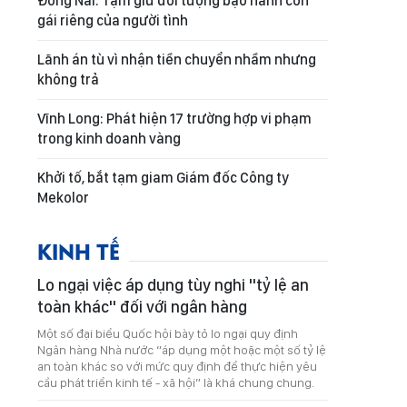
Đồng Nai: Tạm giữ đối tượng bạo hành con
gái riêng của người tình
Lãnh án tù vì nhận tiền chuyển nhầm nhưng
không trả
Vĩnh Long: Phát hiện 17 trường hợp vi phạm
trong kinh doanh vàng
Khởi tố, bắt tạm giam Giám đốc Công ty
Mekolor
KINH TẾ
Lo ngại việc áp dụng tùy nghi "tỷ lệ an
toàn khác" đối với ngân hàng
Một số đại biểu Quốc hội bày tỏ lo ngại quy định
Ngân hàng Nhà nước “áp dụng một hoặc một số tỷ lệ
an toàn khác so với mức quy định để thực hiện yêu
cầu phát triển kinh tế - xã hội” là khá chung chung.