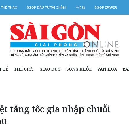
 THỂ THAO
SGGP ĐẦU TƯ TÀI CHÍNH
中文版
SGGP EPAPER
H TẾ
THẾ GIỚI
GIÁO DỤC
SỐNG KHỎE
VĂN HÓA
BẠ
t tăng tốc gia nhập chuỗi
ầu