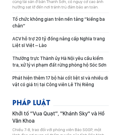
cùng tài sản ở bản Thanh Sơn, có nguy cơ cao ảnh
hưởng sạt lở đến nơi tránh trú đảm bảo an toàn.
Tổ chức không gian trên nền tảng “kiềng ba
chân”
ACV hỗ trợ 20 tỷ đồng nâng cấp Nghĩa trang
Liệt sĩ Việt – Lào
Thường trực Thành ủy Hà Nội yêu cầu kiểm
tra, xử lý vi phạm đất rừng phòng hộ Sóc Sơn
Phát hiện thêm 17 bộ hài cốt liệt sĩ và nhiều di
vật có giá trị tại Công viên Lê Thị Riêng
PHÁP LUẬT
Khởi tố “Vua Quạt”, "Khánh Sky" và Hồ
Văn Khoa
Chiều 7-8, trao đổi với phóng viên Báo SGGP, một