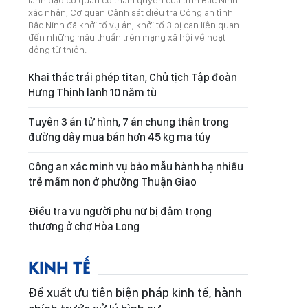
lãnh đạo cơ quan có thẩm quyền của tỉnh Bắc Ninh
xác nhận, Cơ quan Cảnh sát điều tra Công an tỉnh
Bắc Ninh đã khởi tố vụ án, khởi tố 3 bị can liên quan
đến những mâu thuẩn trên mạng xã hội về hoạt
động từ thiện.
Khai thác trái phép titan, Chủ tịch Tập đoàn
Hưng Thịnh lãnh 10 năm tù
Tuyên 3 án tử hình, 7 án chung thân trong
đường dây mua bán hơn 45 kg ma túy
Công an xác minh vụ bảo mẫu hành hạ nhiều
trẻ mầm non ở phường Thuận Giao
Điều tra vụ người phụ nữ bị đâm trọng
thương ở chợ Hòa Long
KINH TẾ
Đề xuất ưu tiên biện pháp kinh tế, hành