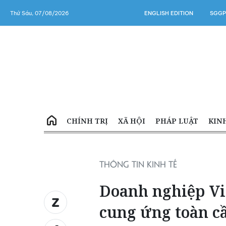
Thứ Sáu, 07/08/2026
ENGLISH EDITION
SGGP
CHÍNH TRỊ
XÃ HỘI
PHÁP LUẬT
KIN
THÔNG TIN KINH TẾ
Doanh nghiệp Việ
cung ứng toàn c