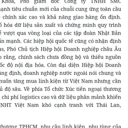
 Khoa, Phó giám đốc Công ty TNHH SMC
ạnh tiêu chuẩn mới của chuỗi cung ứng toàn cầu
độ chính xác cao và khả năng giao hàng ổn định.
 hóa dữ liệu sản xuất và chứng minh quy trình
ể vượt qua vòng loại của các tập đoàn Nhật Bản
n mạnh. Các hiệp hội quốc tế cũng có nhận định
as, Phó Chủ tịch Hiệp hội Doanh nghiệp châu Âu
o rằng, chính sách chưa đồng bộ và thiếu nguồn
ốc độ nội địa hóa. Còn đại diện Hiệp hội Doanh
ẳng định, doanh nghiệp nước ngoài nói chung và
 muốn tăng mua linh kiện từ Việt Nam nhưng cần
ủ độ sâu. Về phía Tổ chức Xúc tiến ngoại thương
chi phí logistics cao và dữ liệu phân mảnh khiến
NHT Việt Nam khó cạnh tranh với Thái Lan,
 thương TPHCM, nhu cầu linh kiện, phụ tùng của