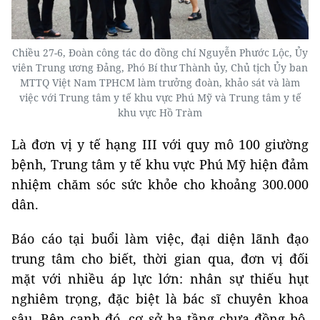
Chiều 27-6, Đoàn công tác do đồng chí Nguyễn Phước Lộc, Ủy
viên Trung ương Đảng, Phó Bí thư Thành ủy, Chủ tịch Ủy ban
MTTQ Việt Nam TPHCM làm trưởng đoàn, khảo sát và làm
việc với Trung tâm y tế khu vực Phú Mỹ và Trung tâm y tế
khu vực Hồ Tràm
Là đơn vị y tế hạng III với quy mô 100 giường
bệnh, Trung tâm y tế khu vực Phú Mỹ hiện đảm
nhiệm chăm sóc sức khỏe cho khoảng 300.000
dân.
Báo cáo tại buổi làm việc, đại diện lãnh đạo
trung tâm cho biết, thời gian qua, đơn vị đối
mặt với nhiều áp lực lớn: nhân sự thiếu hụt
nghiêm trọng, đặc biệt là bác sĩ chuyên khoa
sâu. Bên cạnh đó, cơ sở hạ tầng chưa đồng bộ,