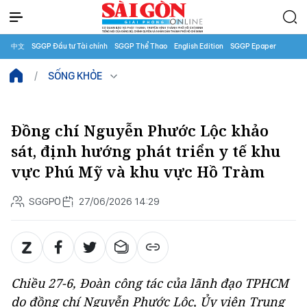
中文
SGGP Đầu tư Tài chính
SGGP Thể Thao
English Edition
SGGP Epaper
SỐNG KHỎE
Đồng chí Nguyễn Phước Lộc khảo
sát, định hướng phát triển y tế khu
vực Phú Mỹ và khu vực Hồ Tràm
SGGPO
27/06/2026 14:29
Chiều 27-6, Đoàn công tác của lãnh đạo TPHCM
do đồng chí Nguyễn Phước Lộc, Ủy viên Trung