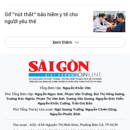
Gỡ “nút thắt” bảo hiểm y tế cho
người yếu thế
Xem thêm
Tổng Biên tập:
Nguyễn Khắc Văn
Phó Tổng Biên tập:
Nguyễn Ngọc Anh
,
Phạm Văn Trường
,
Bùi Thị Hồng Sương
,
Trương Đức Nghĩa
,
Phạm Thị Vân Anh
,
Dương Văn Quang
,
Nguyễn Đức Hiển
,
Nguyễn Khắc Cường
,
Trần Gia Bảo
Phó Tổng Thư ký tòa soạn:
Ngô Quang Trưởng
,
Nguyễn Chiến Dũng
,
Nguyễn Phước Bình
Tòa soạn
: 432-434 Nguyễn Thị Minh Khai, Phường Bàn Cờ, TP.HCM