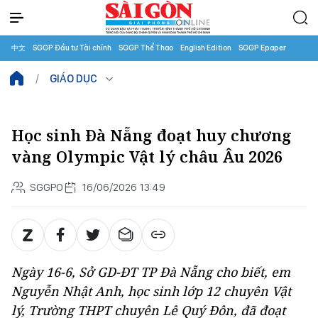
中文
SGGP Đầu tư Tài chính
SGGP Thể Thao
English Edition
SGGP Epaper
GIÁO DỤC
Học sinh Đà Nẵng đoạt huy chương
vàng Olympic Vật lý châu Âu 2026
SGGPO
16/06/2026 13:49
Ngày 16-6, Sở GD-ĐT TP Đà Nẵng cho biết, em
Nguyễn Nhật Anh, học sinh lớp 12 chuyên Vật
lý, Trường THPT chuyên Lê Quý Đôn, đã đoạt