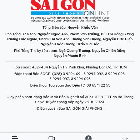
Tổng Biên tập:
Nguyễn Khắc Văn
Phó Tổng Biên tập:
Nguyễn Ngọc Anh
,
Phạm Văn Trường
,
Bùi Thị Hồng Sương
,
Trương Đức Nghĩa
,
Phạm Thị Vân Anh
,
Dương Văn Quang
,
Nguyễn Đức Hiển
,
Nguyễn Khắc Cường
,
Trần Gia Bảo
Phó Tổng Thư ký tòa soạn:
Ngô Quang Trưởng
,
Nguyễn Chiến Dũng
,
Nguyễn Phước Bình
Tòa soạn
: 432-434 Nguyễn Thị Minh Khai, Phường Bàn Cờ, TP.HCM
Điện thoại Báo SGGP
: (028) 3.9294.091, 3.9294.092, 3.9294.093,
3.9294.097, 3.9294.098
Điện thoại Tòa soạn Báo Điện tử
: 08 65 11 22 55
Giấy phép hoạt động Báo in và Báo Điện tử số 305/GP-BTTTT do Bộ Thông
tin và Truyền thông cấp ngày 28-8-2023.
© Bản quyền Báo SÀI GÒN GIẢI PHÓNG.