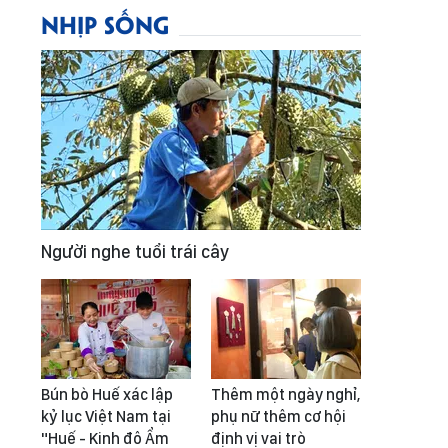
NHỊP SỐNG
Người nghe tuổi trái cây
Bún bò Huế xác lập
Thêm một ngày nghỉ,
kỷ lục Việt Nam tại
phụ nữ thêm cơ hội
"Huế - Kinh đô Ẩm
định vị vai trò