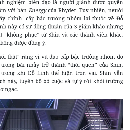
nh nghiệm biên đạo là người giành được quyền
hóm với bản
Energy
của Rhyder. Tuy nhiên, người
y chính" cấp bậc trưởng nhóm lại thuộc về Đỗ
ịnh này có sự đồng thuận của 3 giám khảo nhưng
t “không phục” từ Shin và các thành viên khác.
không được đồng ý.
i thật” rằng vì vũ đạo cấp bậc trưởng nhóm do
trong bài nhảy trở thành “thói quen” của Shin,
t trong khi Đỗ Linh thể hiện tròn vai. Shin vẫn
ch này, tuyên bố bỏ cuộc và tự ý rời khỏi trường
ơ ngác.