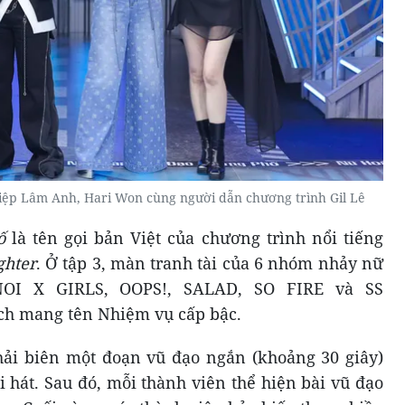
Diệp Lâm Anh, Hari Won cùng người dẫn chương trình Gil Lê
hố
là tên gọi bản Việt của chương trình nổi tiếng
ghter
. Ở tập 3, màn tranh tài của 6 nhóm nhảy nữ
OI X GIRLS, OOPS!, SALAD, SO FIRE và SS
h mang tên Nhiệm vụ cấp bậc.
hải biên một đoạn vũ đạo ngắn (khoảng 30 giây)
i hát. Sau đó, mỗi thành viên thể hiện bài vũ đạo