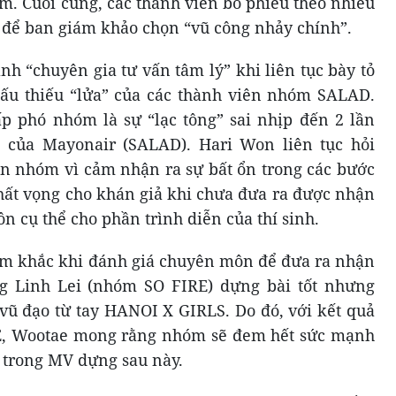
em. Cuối cùng, các thành viên bỏ phiếu theo nhiều
o để ban giám khảo chọn “vũ công nhảy chính”.
nh “chuyên gia tư vấn tâm lý” khi liên tục bày tỏ
đấu thiếu “lửa” của các thành viên nhóm SALAD.
ấp phó nhóm là sự “lạc tông” sai nhịp đến 2 lần
 của Mayonair (SALAD). Hari Won liên tục hỏi
ên nhóm vì cảm nhận ra sự bất ổn trong các bước
thất vọng cho khán giả khi chưa đưa ra được nhận
 cụ thể cho phần trình diễn của thí sinh.
êm khắc khi đánh giá chuyên môn để đưa ra nhận
ng Linh Lei (nhóm SO FIRE) dựng bài tốt nhưng
 vũ đạo từ tay HANOI X GIRLS. Do đó, với kết quả
E, Wootae mong rằng nhóm sẽ đem hết sức mạnh
t trong MV dựng sau này.