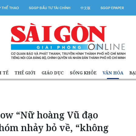
 THỂ THAO
SGGP ĐẦU TƯ TÀI CHÍNH
中文版
SGGP EPAPER
H TẾ
THẾ GIỚI
GIÁO DỤC
SỐNG KHỎE
VĂN HÓA
BẠ
how “Nữ hoàng Vũ đạo
hóm nhảy bỏ về, “không