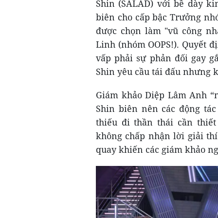
Shin (SALAD) với bề dày ki
biên cho cấp bậc Trưởng n
được chọn làm "vũ công nhả
Linh (nhóm OOPS!). Quyết đ
vấp phải sự phản đối gay gắ
Shin yêu cầu tái đấu nhưng 
Giám khảo Diệp Lâm Anh “nó
Shin biên nên các động tác 
thiếu đi thần thái cần thiế
không chấp nhận lời giải thí
quay khiến các giám khảo ng