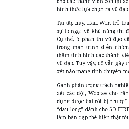
cho các thành viên còn lại x
hình thức lựa chọn ra vũ đạ
Tại tập này, Hari Won trở thà
sự lo ngại về khả năng thi 
Cụ thể, ở phần thi vũ đạo c
trong màn trình diễn nhóm
thăm tình hình các thành vi
vũ đạo. Tuy vậy, cô vẫn gây 
xét nào mang tính chuyên môn
Gánh phần trọng trách nghi
xét các đội, Wootae cho rằ
dựng được bài rồi bị “cướp”
“đau lòng” dành cho SO FIR
làm bàn đạp thể hiện thật tố