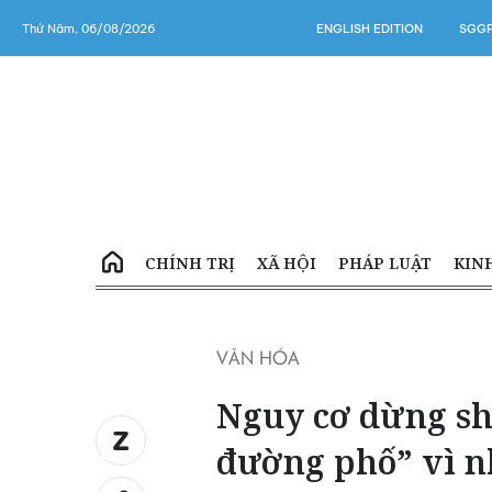
Thứ Năm, 06/08/2026
ENGLISH EDITION
SGGP
CHÍNH TRỊ
XÃ HỘI
PHÁP LUẬT
KIN
VĂN HÓA
Nguy cơ dừng s
đường phố” vì n