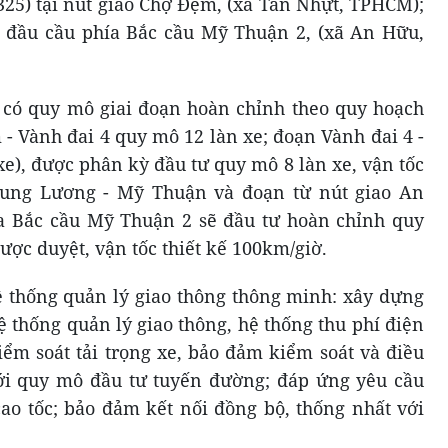
5) tại nút giao Chợ Đệm, (xã Tân Nhựt, TPHCM);
i đầu cầu phía Bắc cầu Mỹ Thuận 2, (xã An Hữu,
ó quy mô giai đoạn hoàn chỉnh theo quy hoạch
 - Vành đai 4 quy mô 12 làn xe; đoạn Vành đai 4 -
e), được phân kỳ đầu tư quy mô 8 làn xe, vận tốc
rung Lương - Mỹ Thuận và đoạn từ nút giao An
a Bắc cầu Mỹ Thuận 2 sẽ đầu tư hoàn chỉnh quy
ược duyệt, vận tốc thiết kế 100km/giờ.
 thống quản lý giao thông thông minh: xây dựng
 thống quản lý giao thông, hệ thống thu phí điện
iểm soát tải trọng xe, bảo đảm kiểm soát và điều
ới quy mô đầu tư tuyến đường; đáp ứng yêu cầu
ao tốc; bảo đảm kết nối đồng bộ, thống nhất với