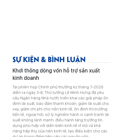
SỰ KIỆN & BÌNH LUẬN
Khơi thông dòng vốn hỗ trợ sản xuất
kinh doanh
Tại phiên họp Chính phủ thường kỳ tháng 7-2026
diễn ra ngày 3-8, Thủ tướng Lê Minh Hưng đã yêu
cầu Ngân hàng Nhà nước triển khai các giải pháp ổn
định lãi suất, bảo đảm thanh khoản, giảm lãi suất cho
vay, giảm chi phí cho nền kinh tế, ổn định thị trường
tiền tệ, ngoại hối; xử lý nghiêm hành vi cạnh tranh lãi
suất không lành mạnh; điều hành tăng trưởng tín
dụng phù hợp với diễn biến kinh tế vĩ mô và khả
năng hấp thụ của nền kinh tế, tạo điều kiện cho các
dự án trọng điểm tiếp cận các nguồn vốn.