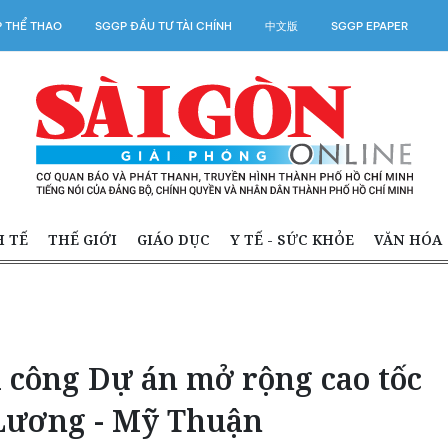
 THỂ THAO
SGGP ĐẦU TƯ TÀI CHÍNH
中文版
SGGP EPAPER
H TẾ
THẾ GIỚI
GIÁO DỤC
Y TẾ - SỨC KHỎE
VĂN HÓA
 công Dự án mở rộng cao tốc
Lương - Mỹ Thuận