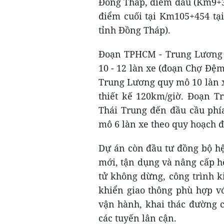
Đồng Tháp, điểm đầu (Km9+32
điểm cuối tại Km105+454 tạ
tỉnh Đồng Tháp).
Đoạn TPHCM - Trung Lương c
10 - 12 làn xe (đoạn Chợ Đệm
Trung Lương quy mô 10 làn x
thiết kế 120km/giờ. Đoạn T
Thái Trung đến đầu cầu phí
mô 6 làn xe theo quy hoạch đ
Dự án còn đầu tư đồng bộ hệ
mới, tận dụng và nâng cấp hệ
tử không dừng, công trình k
khiển giao thông phù hợp v
vận hành, khai thác đường c
các tuyến lân cận.