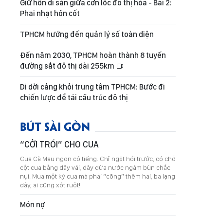
Giữ hồn di sản giữa cơn lốc đô thị hóa - Bài 2:
Phai nhạt hồn cốt
TPHCM hướng đến quản lý số toàn diện
Đến năm 2030, TPHCM hoàn thành 8 tuyến
đường sắt đô thị dài 255km
Di dời cảng khỏi trung tâm TPHCM: Bước đi
chiến lược để tái cấu trúc đô thị
BÚT SÀI GÒN
“CỞI TRÓI” CHO CUA
Cua Cà Mau ngon có tiếng. Chỉ ngặt hồi trước, có chỗ
cột cua bằng dây vải, dây dừa nước ngâm bùn chắc
nụi. Mua một ký cua mà phải “cõng” thêm hai, ba lạng
dây, ai cũng xót ruột!
Món nợ