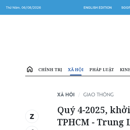
Thứ Năm, 06/08/2026
ENGLISH EDITION
SGGP
CHÍNH TRỊ
XÃ HỘI
PHÁP LUẬT
KIN
XÃ HỘI
GIAO THÔNG
Quý 4-2025, khởi
TPHCM - Trung 