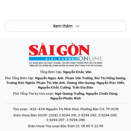
Tổng Biên tập:
Nguyễn Khắc Văn
Phó Tổng Biên tập:
Nguyễn Ngọc Anh
,
Phạm Văn Trường
,
Bùi Thị Hồng Sương
,
Trương Đức Nghĩa
,
Phạm Thị Vân Anh
,
Dương Văn Quang
,
Nguyễn Đức Hiển
,
Nguyễn Khắc Cường
,
Trần Gia Bảo
Phó Tổng Thư ký tòa soạn:
Ngô Quang Trưởng
,
Nguyễn Chiến Dũng
,
Nguyễn Phước Bình
Tòa soạn
: 432-434 Nguyễn Thị Minh Khai, Phường Bàn Cờ, TP.HCM
Điện thoại Báo SGGP
: (028) 3.9294.091, 3.9294.092, 3.9294.093,
3.9294.097, 3.9294.098
Điện thoại Tòa soạn Báo Điện tử
: 08 65 11 22 55
Giấy phép hoạt động Báo in và Báo Điện tử số 305/GP-BTTTT do Bộ Thông
tin và Truyền thông cấp ngày 28-8-2023.
© Bản quyền Báo SÀI GÒN GIẢI PHÓNG.
INFOGRAPHIC /
CHUYÊN MỤC
VIDEO
PODCAST
LONGFORM