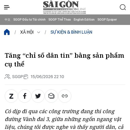
中文
SGGP Đầu tư Tài chính
SGGP Thể Thao
English Edition
SGGP Epaper
XÃ HỘI
SỰ KIỆN & BÌNH LUẬN
Tăng “chỉ số dân tin” bằng sản phẩm
cụ thể
SGGP
15/06/2026 22:10
Có dịp đi qua các công trường đang thi công
đường Vành đai 3, giữa những ngổn ngang vật
liệu, chúng tôi được nghe và thấy người dân, cả