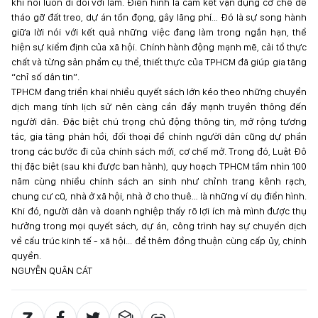
khi nói luôn đi đôi với làm. Điển hình là cam kết vận dụng cơ chế để
tháo gỡ đất treo, dự án tồn đọng, gây lãng phí… Đó là sự song hành
giữa lời nói với kết quả những việc đang làm trong ngắn hạn, thể
hiện sự kiểm định của xã hội. Chính hành động mạnh mẽ, cải tổ thực
chất và từng sản phẩm cụ thể, thiết thực của TPHCM đã giúp gia tăng
“chỉ số dân tin”.
TPHCM đang triển khai nhiều quyết sách lớn kéo theo những chuyển
dịch mang tính lịch sử nên càng cần đẩy mạnh truyền thông đến
người dân. Đặc biệt chú trọng chủ động thông tin, mở rộng tương
tác, gia tăng phản hồi, đối thoại để chính người dân cũng dự phần
trong các bước đi của chính sách mới, cơ chế mở. Trong đó, Luật Đô
thị đặc biệt (sau khi được ban hành), quy hoạch TPHCM tầm nhìn 100
năm cùng nhiều chính sách an sinh như chỉnh trang kênh rạch,
chung cư cũ, nhà ở xã hội, nhà ở cho thuê… là những ví dụ điển hình.
Khi đó, người dân và doanh nghiệp thấy rõ lợi ích mà mình được thụ
hưởng trong mọi quyết sách, dự án, công trình hay sự chuyển dịch
về cấu trúc kinh tế - xã hội... để thêm đồng thuận cùng cấp ủy, chính
quyền.
NGUYỄN QUÂN CÁT