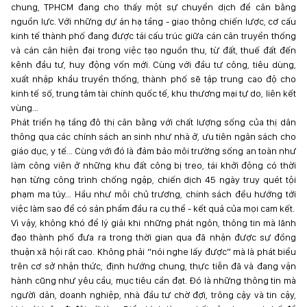
chung, TPHCM đang cho thấy một sự chuyển dịch để cân bằng
nguồn lực. Với những dự án hạ tầng - giao thông chiến lược, cơ cấu
kinh tế thành phố đang được tái cấu trúc giữa cán cân truyền thống
và cán cân hiện đại trong việc tạo nguồn thu, từ đất, thuế đất đến
kênh đầu tư, huy động vốn mới. Cùng với đầu tư công, tiêu dùng,
xuất nhập khẩu truyền thống, thành phố sẽ tập trung cao độ cho
kinh tế số, trung tâm tài chính quốc tế, khu thương mại tự do, liên kết
vùng…
Phát triển hạ tầng đô thị cân bằng với chất lượng sống của thị dân
thông qua các chính sách an sinh như nhà ở, ưu tiên ngân sách cho
giáo dục, y tế… Cùng với đó là đảm bảo môi trường sống an toàn như
làm công viên ở những khu đất công bị treo, tái khởi động có thời
hạn từng công trình chống ngập, chiến dịch 45 ngày truy quét tội
phạm ma túy… Hầu như mỗi chủ trương, chính sách đều hướng tới
việc làm sao để có sản phẩm đầu ra cụ thể - kết quả của mọi cam kết.
Vì vậy, không khó để lý giải khi những phát ngôn, thông tin mà lãnh
đạo thành phố đưa ra trong thời gian qua đã nhận được sự đồng
thuận xã hội rất cao. Không phải “nói nghe lấy được” mà là phát biểu
trên cơ sở nhận thức, định hướng chung, thực tiễn đã và đang vận
hành cũng như yêu cầu, mục tiêu cần đạt. Đó là những thông tin mà
người dân, doanh nghiệp, nhà đầu tư chờ đợi, trông cậy và tin cậy,