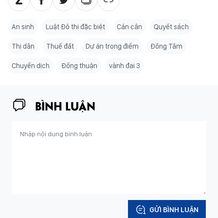
An sinh
Luật Đô thị đặc biệt
Cán cân
Quyết sách
Thị dân
Thuế đất
Dự án trọng điểm
Đồng Tâm
Chuyển dịch
Đồng thuận
vành đai 3
BÌNH LUẬN
GỬI BÌNH LUẬN