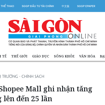
 THỂ THAO
SGGP ĐẦU TƯ TÀI CHÍNH
中文版
SGGP EPAPER
H TẾ
THẾ GIỚI
GIÁO DỤC
SỐNG KHỎE
VĂN HÓA
BẠ
Ị TRƯỜNG - CHÍNH SÁCH
Shopee Mall ghi nhận tăng
 lên đến 25 lần