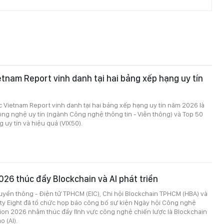
tnam Report vinh danh tại hai bảng xếp hạng uy tín
c Vietnam Report vinh danh tại hai bảng xếp hạng uy tín năm 2026 là
ông nghệ uy tín (ngành Công nghệ thông tin - Viễn thông) và Top 50
 uy tín và hiệu quả (VIX50).
026 thúc đẩy Blockchain và AI phát triển
ruyền thông - Điện tử TPHCM (EIC), Chi hội Blockchain TPHCM (HBA) và
ety Eight đã tổ chức họp báo công bố sự kiện Ngày hội Công nghệ
ion 2026 nhằm thúc đẩy lĩnh vực công nghệ chiến lược là Blockchain
o (AI).