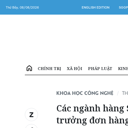
Thứ Bảy, 08/08/2026
ENGLISH EDITION
SGGP
CHÍNH TRỊ
XÃ HỘI
PHÁP LUẬT
KIN
KHOA HỌC CÔNG NGHỆ
TH
Các ngành hàng 
trưởng đơn hàng