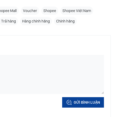
hopee Mall
Voucher
Shopee
Shopee Việt Nam
Trả hàng
Hàng chính hãng
Chính hãng
GỬI BÌNH LUẬN