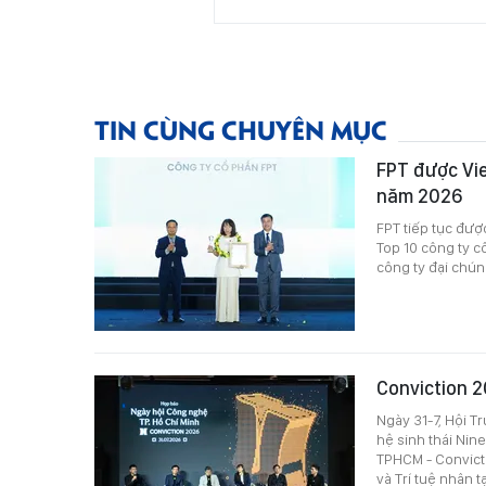
TIN CÙNG CHUYÊN MỤC
FPT được Vie
năm 2026
FPT tiếp tục đượ
Top 10 công ty c
công ty đại chúng
Conviction 2
Ngày 31-7, Hội T
hệ sinh thái Nin
TPHCM - Convict
và Trí tuệ nhân tạ