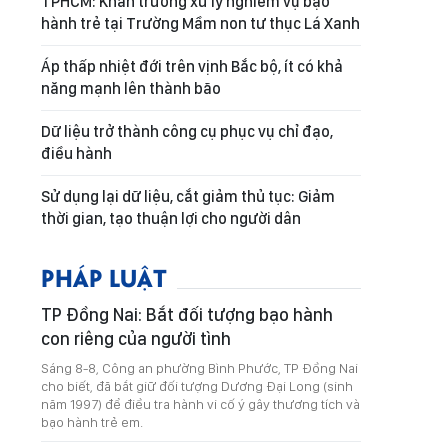
TPHCM: Khẩn trương xử lý nghiêm vụ bạo
hành trẻ tại Trường Mầm non tư thục Lá Xanh
Áp thấp nhiệt đới trên vịnh Bắc bộ, ít có khả
năng mạnh lên thành bão
Dữ liệu trở thành công cụ phục vụ chỉ đạo,
điều hành
Sử dụng lại dữ liệu, cắt giảm thủ tục: Giảm
thời gian, tạo thuận lợi cho người dân
PHÁP LUẬT
TP Đồng Nai: Bắt đối tượng bạo hành
con riêng của người tình
Sáng 8-8, Công an phường Bình Phước, TP Đồng Nai
cho biết, đã bắt giữ đối tượng Dương Đại Long (sinh
năm 1997) để điều tra hành vi cố ý gây thương tích và
bạo hành trẻ em.