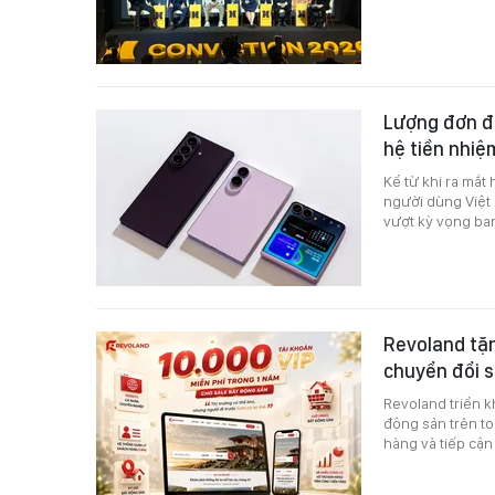
Lượng đơn đặ
hệ tiền nhiệ
Kể từ khi ra mắt
người dùng Việt 
vượt kỳ vọng ba
Revoland tặn
chuyển đổi 
Revoland triển k
động sản trên t
hàng và tiếp cận