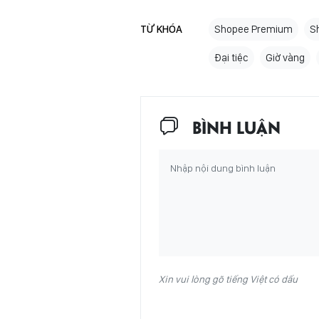
TỪ KHÓA
Shopee Premium
S
Đại tiệc
Giờ vàng
BÌNH LUẬN
Xin vui lòng gõ tiếng Việt có dấu