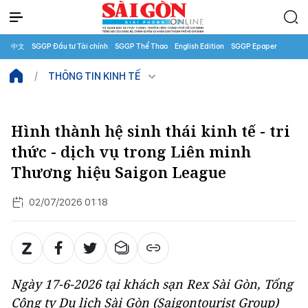
中文
SGGP Đầu tư Tài chính
SGGP Thể Thao
English Edition
SGGP Epaper
THÔNG TIN KINH TẾ
Hình thành hệ sinh thái kinh tế - tri
thức - dịch vụ trong Liên minh
Thương hiệu Saigon League
02/07/2026 01:18
Ngày 17-6-2026 tại khách sạn Rex Sài Gòn, Tổng
Công ty Du lịch Sài Gòn (Saigontourist Group)