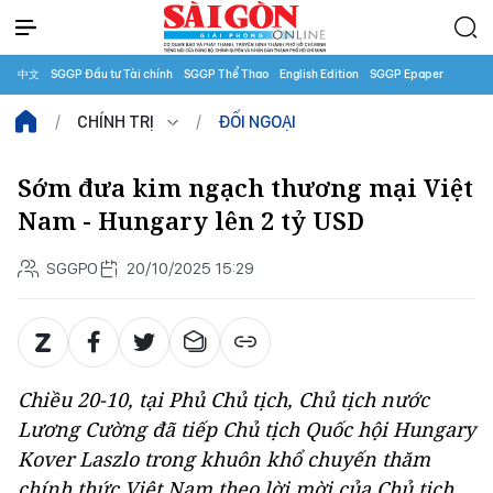
中文
SGGP Đầu tư Tài chính
SGGP Thể Thao
English Edition
SGGP Epaper
CHÍNH TRỊ
ĐỐI NGOẠI
Sớm đưa kim ngạch thương mại Việt
Nam - Hungary lên 2 tỷ USD
SGGPO
20/10/2025 15:29
Chiều 20-10, tại Phủ Chủ tịch, Chủ tịch nước
Lương Cường đã tiếp Chủ tịch Quốc hội Hungary
Kover Laszlo trong khuôn khổ chuyến thăm
chính thức Việt Nam theo lời mời của Chủ tịch