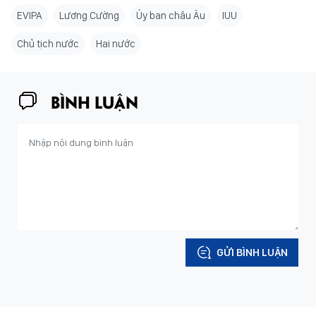
EVIPA
Lương Cường
Ủy ban châu Âu
IUU
Chủ tịch nước
Hai nước
BÌNH LUẬN
GỬI BÌNH LUẬN