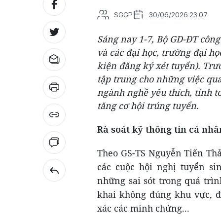
SGGP
30/06/2026 23:07
Sáng nay 1-7, Bộ GD-ĐT công
và các đại học, trường đại họ
kiện đăng ký xét tuyển). Trư
tập trung cho những việc quan
ngành nghề yêu thích, tính t
tăng cơ hội trúng tuyển.
Rà soát kỹ thông tin cá nhâ
Theo GS-TS Nguyễn Tiến Thảo
các cuộc hội nghị tuyển s
những sai sót trong quá trìn
khai không đúng khu vực, đ
xác các minh chứng...