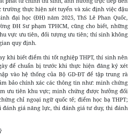
t phát từ chính thí sinh, ảnh hưởng trực tiếp đến
c trường thực hiện xét tuyển và xác định việc đậu
 sinh đại học (ĐH) năm 2025, ThS Lê Phan Quốc,
rường ĐH Sư phạm TPHCM, cũng cho biết, những
khu vực ưu tiên, đối tượng ưu tiên; thí sinh không
gian quy định.
y khi biết điểm thi tốt nghiệp THPT, thí sinh nên
ngày để chuẩn bị trước khi thực hiện đăng ký xét
hập vào hệ thống của Bộ GD-ĐT để tập trung rà
đảm bảo chính xác các thông tin như: minh chứng
ểm ưu tiên khu vực; minh chứng được hưởng đối
chứng chỉ ngoại ngữ quốc tế; điểm học bạ THPT;
i đánh giá năng lực, thi đánh giá tư duy, thi đánh
ý