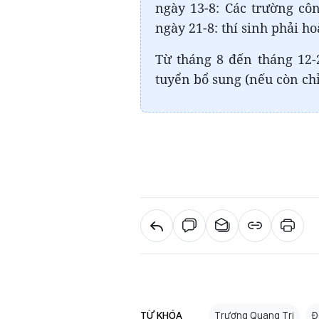
ngày 13-8: Các trường côn
ngày 21-8: thí sinh phải h
Từ tháng 8 đến tháng 12-2
tuyển bổ sung (nếu còn chỉ 
TỪ KHÓA
Trương Quang Trị
Đ