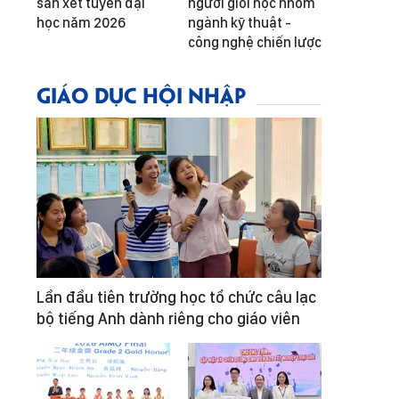
sàn xét tuyển đại
người giỏi học nhóm
học năm 2026
ngành kỹ thuật -
công nghệ chiến lược
GIÁO DỤC HỘI NHẬP
Lần đầu tiên trường học tổ chức câu lạc
bộ tiếng Anh dành riêng cho giáo viên