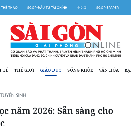
 THỂ THAO
SGGP ĐẦU TƯ TÀI CHÍNH
中文版
SGGP EPAPER
H TẾ
THẾ GIỚI
GIÁO DỤC
SỐNG KHỎE
VĂN HÓA
BẠ
TUYỂN SINH
ọc năm 2026: Sẵn sàng cho
ọc