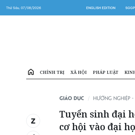
Thứ Sáu, 07/08/2026
ENGLISH EDITION
SGGP
CHÍNH TRỊ
XÃ HỘI
PHÁP LUẬT
KIN
GIÁO DỤC
HƯỚNG NGHIỆP - 
Tuyển sinh đại h
cơ hội vào đại h