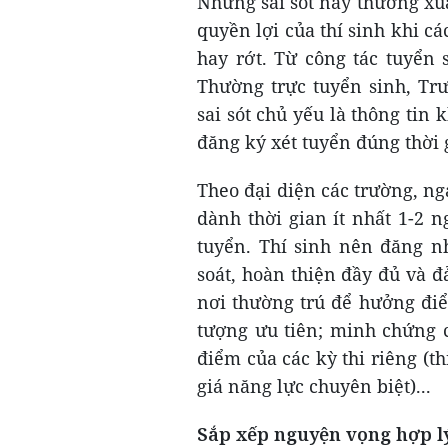
Những sai sót này thường xuấ
quyền lợi của thí sinh khi cá
hay rớt. Từ công tác tuyển
Thường trực tuyển sinh, T
sai sót chủ yếu là thông tin 
đăng ký xét tuyển đúng thời 
Theo đại diện các trường, nga
dành thời gian ít nhất 1-2 
tuyển. Thí sinh nên đăng n
soát, hoàn thiện đầy đủ và 
nơi thường trú để hưởng đi
tượng ưu tiên; minh chứng 
điểm của các kỳ thi riêng (th
giá năng lực chuyên biệt)...
Sắp xếp nguyện vọng hợp l