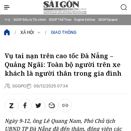
中文
SGGP Đầu tư Tài chính
SGGP Thể Thao
English Edition
SGGP Epaper
XÃ HỘI
GIAO THÔNG
Vụ tai nạn trên cao tốc Đà Nẵng –
Quảng Ngãi: Toàn bộ người trên xe
khách là người thân trong gia đình
SGGPO
09/12/2025 07:34
Ngày 9-12, ông Lê Quang Nam, Phó Chủ tịch
UBND TP Đà Nẵng đã đến thăm, động viên các