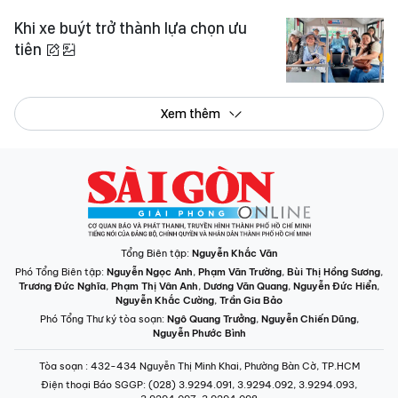
Khi xe buýt trở thành lựa chọn ưu
tiên
Xem thêm
Tổng Biên tập:
Nguyễn Khắc Văn
Phó Tổng Biên tập:
Nguyễn Ngọc Anh
,
Phạm Văn Trường
,
Bùi Thị Hồng Sương
,
Trương Đức Nghĩa
,
Phạm Thị Vân Anh
,
Dương Văn Quang
,
Nguyễn Đức Hiển
,
Nguyễn Khắc Cường
,
Trần Gia Bảo
Phó Tổng Thư ký tòa soạn:
Ngô Quang Trưởng
,
Nguyễn Chiến Dũng
,
Nguyễn Phước Bình
Tòa soạn
: 432-434 Nguyễn Thị Minh Khai, Phường Bàn Cờ, TP.HCM
Điện thoại Báo SGGP
: (028) 3.9294.091, 3.9294.092, 3.9294.093,