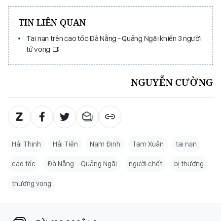
TIN LIÊN QUAN
Tai nạn trên cao tốc Đà Nẵng - Quảng Ngãi khiến 3 người
tử vong
NGUYỄN CƯỜNG
Hải Thịnh
Hải Tiến
Nam Định
Tam Xuân
tai nạn
cao tốc
Đà Nẵng – Quảng Ngãi
người chết
bị thương
thương vong