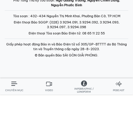
Tòa soạn
: 432-434 Nguyễn Thị Minh Khai, Phường Bàn Cờ, TP.HCM
Điện thoại Báo SGGP
: (028) 3.9294.091, 3.9294.092, 3.9294.093,
3.9294.097, 3.9294.098
Điện thoại Tòa soạn Báo Điện tử
: 08 65 11 22 55
Giấy phép hoạt động Báo in và Báo Điện tử số 305/GP-BTTTT do Bộ Thông
tin và Truyền thông cấp ngày 28-8-2023.
© Bản quyền Báo SÀI GÒN GIẢI PHÓNG.
INFOGRAPHIC /
CHUYÊN MỤC
VIDEO
PODCAST
LONGFORM