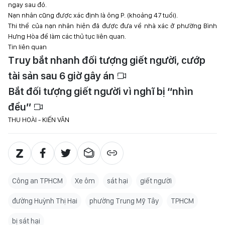
ngay sau đó.
Nạn nhân cũng được xác định là ông P. (khoảng 47 tuổi).
Thi thể của nạn nhân hiện đã được đưa về nhà xác ở phường Bình
Hưng Hòa để làm các thủ tục liên quan.
Tin liên quan
Truy bắt nhanh đối tượng giết người, cướp
tài sản sau 6 giờ gây án
Bắt đối tượng giết người vì nghĩ bị “nhìn
đểu”
THU HOÀI - KIẾN VĂN
Công an TPHCM
Xe ôm
sát hại
giết người
đường Huỳnh Thị Hai
phường Trung Mỹ Tây
TPHCM
bị sát hại