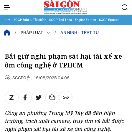
中文
SGGP Đầu tư Tài chính
SGGP Thể Thao
English Edition
SGGP Epaper
PHÁP LUẬT
AN NINH - TRẬT TỰ
Bắt giữ nghi phạm sát hại tài xế xe
ôm công nghệ ở TPHCM
SGGPO
16/08/2025 04:06
Công an phường Trung Mỹ Tây đã đến hiện
trường, trích xuất camera, truy tìm và bắt được
nghi phạm sát hại tài xế xe ôm công nghệ.