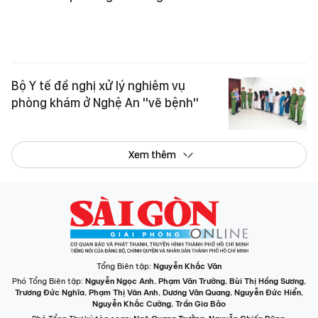
Bộ Y tế đề nghị xử lý nghiêm vụ
phòng khám ở Nghệ An "vẽ bệnh"
Xem thêm
Tổng Biên tập:
Nguyễn Khắc Văn
Phó Tổng Biên tập:
Nguyễn Ngọc Anh
,
Phạm Văn Trường
,
Bùi Thị Hồng Sương
,
Trương Đức Nghĩa
,
Phạm Thị Vân Anh
,
Dương Văn Quang
,
Nguyễn Đức Hiển
,
Nguyễn Khắc Cường
,
Trần Gia Bảo
Phó Tổng Thư ký tòa soạn:
Ngô Quang Trưởng
,
Nguyễn Chiến Dũng
,
Nguyễn Phước Bình