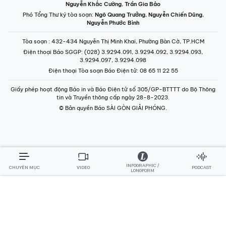
Nguyễn Khắc Cường
,
Trần Gia Bảo
Phó Tổng Thư ký tòa soạn:
Ngô Quang Trưởng
,
Nguyễn Chiến Dũng
,
Nguyễn Phước Bình
Tòa soạn
: 432-434 Nguyễn Thị Minh Khai, Phường Bàn Cờ, TP.HCM
Điện thoại Báo SGGP
: (028) 3.9294.091, 3.9294.092, 3.9294.093,
3.9294.097, 3.9294.098
Điện thoại Tòa soạn Báo Điện tử
: 08 65 11 22 55
Giấy phép hoạt động Báo in và Báo Điện tử số 305/GP-BTTTT do Bộ Thông
tin và Truyền thông cấp ngày 28-8-2023.
© Bản quyền Báo SÀI GÒN GIẢI PHÓNG.
INFOGRAPHIC /
CHUYÊN MỤC
VIDEO
PODCAST
LONGFORM