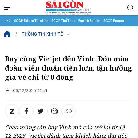
中文
SGGP Đầu tư Tài chính
SGGP Thể Thao
English Edition
SGGP Epaper
THÔNG TIN KINH TẾ
Bay cùng Vietjet đến Vinh: Đón mùa
đoàn viên thuận tiện hơn, tận hưởng
giá vé chỉ từ 0 đồng
03/12/2025 11:51
Chào mừng sân bay Vinh mở cửa trở lại từ 19-
12-2025, Vietjet dành tặng khách hàng đại tiệc