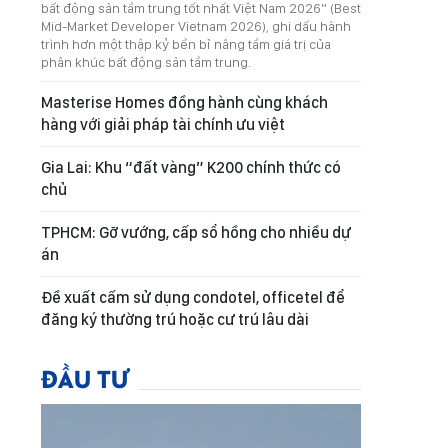
bất động sản tầm trung tốt nhất Việt Nam 2026” (Best
Mid-Market Developer Vietnam 2026), ghi dấu hành
trình hơn một thập kỷ bền bỉ nâng tầm giá trị của
phân khúc bất động sản tầm trung.
Masterise Homes đồng hành cùng khách
hàng với giải pháp tài chính ưu việt
Gia Lai: Khu “đất vàng” K200 chính thức có
chủ
TPHCM: Gỡ vướng, cấp sổ hồng cho nhiều dự
án
Đề xuất cấm sử dụng condotel, officetel để
đăng ký thường trú hoặc cư trú lâu dài
ĐẦU TƯ