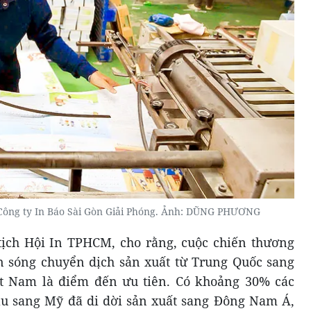
 Công ty In Báo Sài Gòn Giải Phóng. Ảnh: DŨNG PHƯƠNG
ịch Hội In TPHCM, cho rằng, cuộc chiến thương
n sóng chuyển dịch sản xuất từ Trung Quốc sang
ệt Nam là điểm đến ưu tiên. Có khoảng 30% các
ẩu sang Mỹ đã di dời sản xuất sang Đông Nam Á,