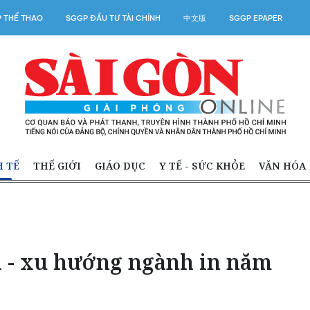
 THỂ THAO
SGGP ĐẦU TƯ TÀI CHÍNH
中文版
SGGP EPAPER
H TẾ
THẾ GIỚI
GIÁO DỤC
Y TẾ - SỨC KHỎE
VĂN HÓA
 - xu hướng ngành in năm