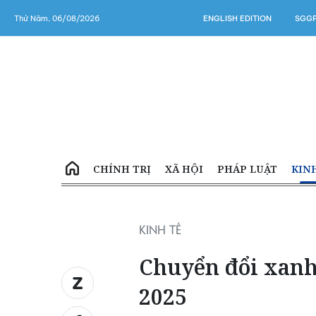
Thứ Năm, 06/08/2026
ENGLISH EDITION
SGGP
CHÍNH TRỊ
XÃ HỘI
PHÁP LUẬT
KIN
KINH TẾ
Chuyển đổi xanh
2025