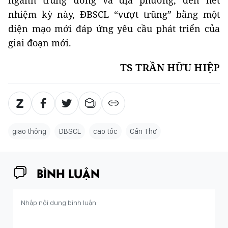
ngành trung ương và địa phương, đến hết
nhiệm kỳ này, ĐBSCL “vượt trũng” bằng một
diện mạo mới đáp ứng yêu cầu phát triển của
giai đoạn mới.
TS TRẦN HỮU HIỆP
giao thông
ĐBSCL
cao tốc
Cần Thơ
BÌNH LUẬN