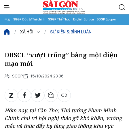
中文
SGGP Đầu tư Tài chính
SGGP Thể Thao
English Edition
SGGP Epaper
XÃ HỘI
SỰ KIỆN & BÌNH LUẬN
ĐBSCL “vượt trũng” bằng một diện
mạo mới
SGGP
15/10/2024 23:36
Hôm nay, tại Cần Thơ, Thủ tướng Phạm Minh
Chính chủ trì hội nghị tháo gỡ khó khăn, vướng
mắc và thúc đẩy hạ tầng giao thông khu vực