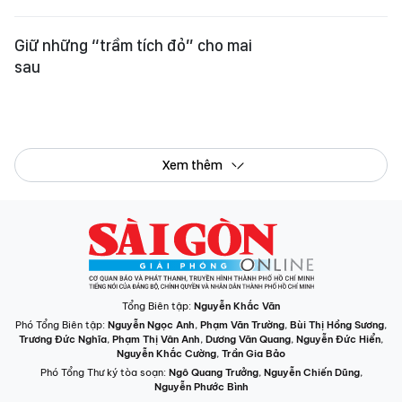
Tổng Biên tập:
Nguyễn Khắc Văn
Phó Tổng Biên tập:
Nguyễn Ngọc Anh
,
Phạm Văn Trường
,
Bùi Thị Hồng Sương
,
Trương Đức Nghĩa
,
Phạm Thị Vân Anh
,
Dương Văn Quang
,
Nguyễn Đức Hiển
,
Nguyễn Khắc Cường
,
Trần Gia Bảo
Phó Tổng Thư ký tòa soạn:
Ngô Quang Trưởng
,
Nguyễn Chiến Dũng
,
Nguyễn Phước Bình
Tòa soạn
: 432-434 Nguyễn Thị Minh Khai, Phường Bàn Cờ, TP.HCM
Điện thoại Báo SGGP
: (028) 3.9294.091, 3.9294.092, 3.9294.093,
3.9294.097, 3.9294.098
Điện thoại Tòa soạn Báo Điện tử
: 08 65 11 22 55
Giấy phép hoạt động Báo in và Báo Điện tử số 305/GP-BTTTT do Bộ Thông
tin và Truyền thông cấp ngày 28-8-2023.
© Bản quyền Báo SÀI GÒN GIẢI PHÓNG.
INFOGRAPHIC /
CHUYÊN MỤC
VIDEO
PODCAST