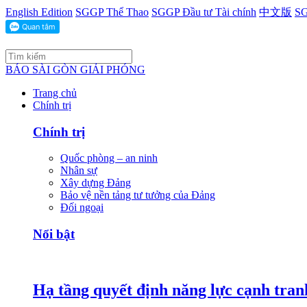
English Edition
SGGP Thể Thao
SGGP Đầu tư Tài chính
中文版
SG
BÁO SÀI GÒN GIẢI PHÓNG
Trang chủ
Chính trị
Chính trị
Quốc phòng – an ninh
Nhân sự
Xây dựng Đảng
Bảo vệ nền tảng tư tưởng của Đảng
Đối ngoại
Nổi bật
Hạ tầng quyết định năng lực cạnh tran