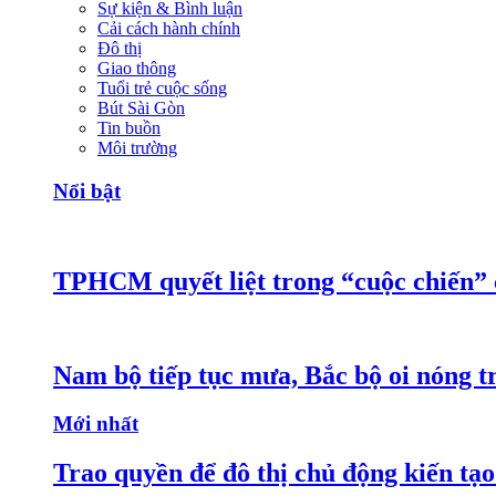
Sự kiện & Bình luận
Cải cách hành chính
Đô thị
Giao thông
Tuổi trẻ cuộc sống
Bút Sài Gòn
Tin buồn
Môi trường
Nổi bật
TPHCM quyết liệt trong “cuộc chiến”
Nam bộ tiếp tục mưa, Bắc bộ oi nóng tr
Mới nhất
Trao quyền để đô thị chủ động kiến tạo