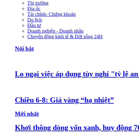
Thị trường
Địa ốc
Tài chính- Chứng khoán
Du lịch
Đầu tư
Doanh nghiệp - Doanh nhân
Chuyển động kinh tế & Đời sống 24H
Nổi bật
Lo ngại việc áp dụng tùy nghi "tỷ lệ a
Chiều 6-8: Giá vàng “hạ nhiệt”
Mới nhất
Khơi thông dòng vốn xanh, huy động 7