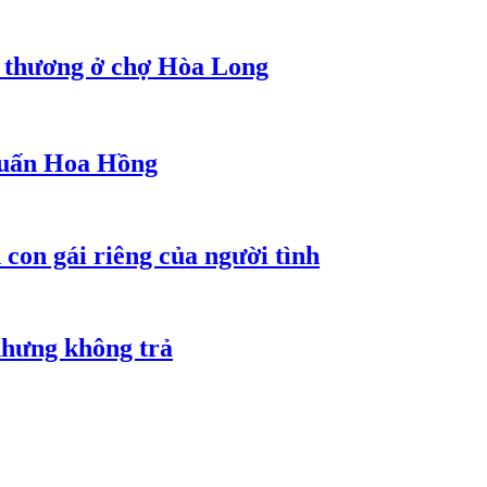
g thương ở chợ Hòa Long
 Huấn Hoa Hồng
con gái riêng của người tình
nhưng không trả