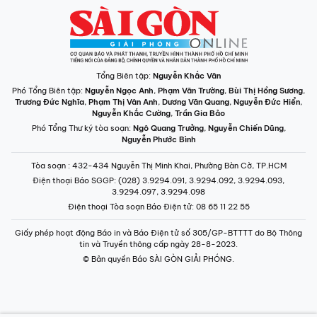
Tổng Biên tập:
Nguyễn Khắc Văn
Phó Tổng Biên tập:
Nguyễn Ngọc Anh
,
Phạm Văn Trường
,
Bùi Thị Hồng Sương
,
Trương Đức Nghĩa
,
Phạm Thị Vân Anh
,
Dương Văn Quang
,
Nguyễn Đức Hiển
,
Nguyễn Khắc Cường
,
Trần Gia Bảo
Phó Tổng Thư ký tòa soạn:
Ngô Quang Trưởng
,
Nguyễn Chiến Dũng
,
Nguyễn Phước Bình
Tòa soạn
: 432-434 Nguyễn Thị Minh Khai, Phường Bàn Cờ, TP.HCM
Điện thoại Báo SGGP
: (028) 3.9294.091, 3.9294.092, 3.9294.093,
3.9294.097, 3.9294.098
Điện thoại Tòa soạn Báo Điện tử
: 08 65 11 22 55
Giấy phép hoạt động Báo in và Báo Điện tử số 305/GP-BTTTT do Bộ Thông
tin và Truyền thông cấp ngày 28-8-2023.
© Bản quyền Báo SÀI GÒN GIẢI PHÓNG.