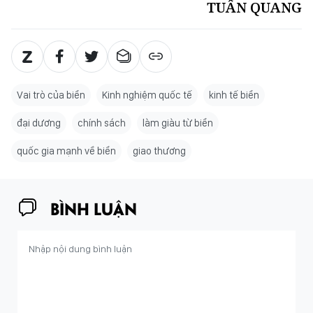
TUẤN QUANG
Vai trò của biển
Kinh nghiệm quốc tế
kinh tế biển
đại dương
chính sách
làm giàu từ biển
quốc gia mạnh về biển
giao thương
BÌNH LUẬN