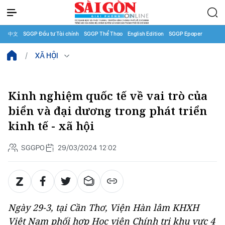
中文
SGGP Đầu tư Tài chính
SGGP Thể Thao
English Edition
SGGP Epaper
XÃ HỘI
Kinh nghiệm quốc tế về vai trò của
biển và đại dương trong phát triển
kinh tế - xã hội
SGGPO
29/03/2024 12:02
Ngày 29-3, tại Cần Thơ, Viện Hàn lâm KHXH
Việt Nam phối hợp Học viện Chính trị khu vực 4