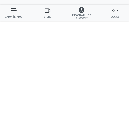
INFOGRAPHIC /
CHUYÊN MỤC
VIDEO
PODCAST
LONGFORM