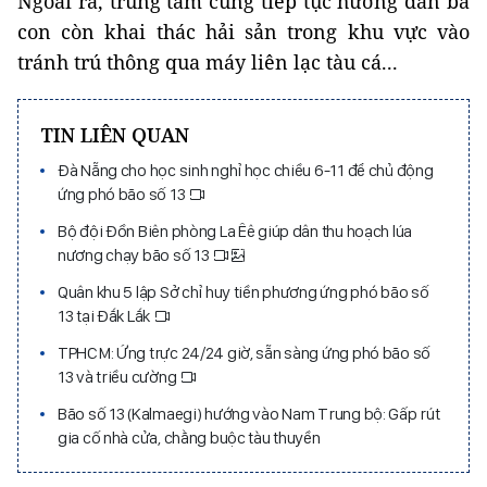
Ngoài ra, trung tâm cũng tiếp tục hướng dẫn bà
con còn khai thác hải sản trong khu vực vào
tránh trú thông qua máy liên lạc tàu cá...
TIN LIÊN QUAN
Đà Nẵng cho học sinh nghỉ học chiều 6-11 để chủ động
ứng phó bão số 13
Bộ đội Đồn Biên phòng La Êê giúp dân thu hoạch lúa
nương chạy bão số 13
Quân khu 5 lập Sở chỉ huy tiền phương ứng phó bão số
13 tại Đắk Lắk
TPHCM: Ứng trực 24/24 giờ, sẵn sàng ứng phó bão số
13 và triều cường
Bão số 13 (Kalmaegi) hướng vào Nam Trung bộ: Gấp rút
gia cố nhà cửa, chằng buộc tàu thuyền