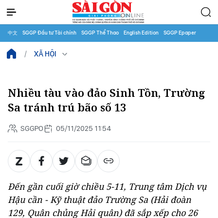
中文
SGGP Đầu tư Tài chính
SGGP Thể Thao
English Edition
SGGP Epaper
XÃ HỘI
Nhiều tàu vào đảo Sinh Tồn, Trường
Sa tránh trú bão số 13
SGGPO
05/11/2025 11:54
Đến gần cuối giờ chiều 5-11, Trung tâm Dịch vụ
Hậu cần - Kỹ thuật đảo Trường Sa (Hải đoàn
129, Quân chủng Hải quân) đã sắp xếp cho 26