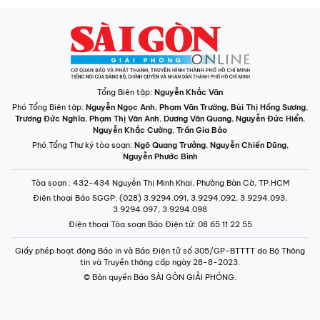
Tổng Biên tập:
Nguyễn Khắc Văn
Phó Tổng Biên tập:
Nguyễn Ngọc Anh
,
Phạm Văn Trường
,
Bùi Thị Hồng Sương
,
Trương Đức Nghĩa
,
Phạm Thị Vân Anh
,
Dương Văn Quang
,
Nguyễn Đức Hiển
,
Nguyễn Khắc Cường
,
Trần Gia Bảo
Phó Tổng Thư ký tòa soạn:
Ngô Quang Trưởng
,
Nguyễn Chiến Dũng
,
Nguyễn Phước Bình
Tòa soạn
: 432-434 Nguyễn Thị Minh Khai, Phường Bàn Cờ, TP.HCM
Điện thoại Báo SGGP
: (028) 3.9294.091, 3.9294.092, 3.9294.093,
3.9294.097, 3.9294.098
Điện thoại Tòa soạn Báo Điện tử
: 08 65 11 22 55
Giấy phép hoạt động Báo in và Báo Điện tử số 305/GP-BTTTT do Bộ Thông
tin và Truyền thông cấp ngày 28-8-2023.
© Bản quyền Báo SÀI GÒN GIẢI PHÓNG.