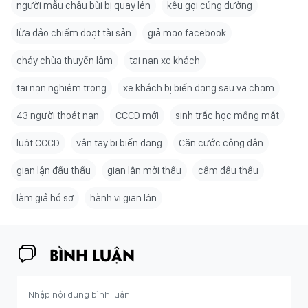
người mẫu châu bùi bị quay lén
kêu gọi cúng dường
lừa đảo chiếm đoạt tài sản
giả mạo facebook
cháy chùa thuyền lâm
tai nạn xe khách
tai nạn nghiêm trọng
xe khách bị biến dạng sau va chạm
43 người thoát nạn
CCCD mới
sinh trắc học mống mắt
luật CCCD
vân tay bị biến dạng
Căn cước công dân
gian lận đấu thầu
gian lận mời thầu
cấm đấu thầu
làm giả hồ sơ
hành vi gian lận
BÌNH LUẬN