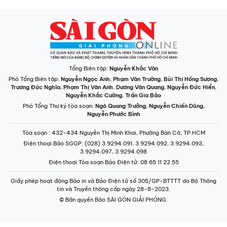
Tổng Biên tập:
Nguyễn Khắc Văn
Phó Tổng Biên tập:
Nguyễn Ngọc Anh
,
Phạm Văn Trường
,
Bùi Thị Hồng Sương
,
Trương Đức Nghĩa
,
Phạm Thị Vân Anh
,
Dương Văn Quang
,
Nguyễn Đức Hiển
,
Nguyễn Khắc Cường
,
Trần Gia Bảo
Phó Tổng Thư ký tòa soạn:
Ngô Quang Trưởng
,
Nguyễn Chiến Dũng
,
Nguyễn Phước Bình
Tòa soạn
: 432-434 Nguyễn Thị Minh Khai, Phường Bàn Cờ, TP.HCM
Điện thoại Báo SGGP
: (028) 3.9294.091, 3.9294.092, 3.9294.093,
3.9294.097, 3.9294.098
Điện thoại Tòa soạn Báo Điện tử
: 08 65 11 22 55
Giấy phép hoạt động Báo in và Báo Điện tử số 305/GP-BTTTT do Bộ Thông
tin và Truyền thông cấp ngày 28-8-2023.
© Bản quyền Báo SÀI GÒN GIẢI PHÓNG.