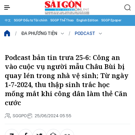
中文
SGGP Đầu tư Tài chính
SGGP Thể Thao
English Edition
SGGP Epaper
ĐA PHƯƠNG TIỆN
PODCAST
Podcast bản tin trưa 25-6: Công an
vào cuộc vụ người mẫu Châu Bùi bị
quay lén trong nhà vệ sinh; Từ ngày
1-7-2024, thu thập sinh trắc học
mống mắt khi công dân làm thẻ Căn
cước
SGGPO
25/06/2024 05:55