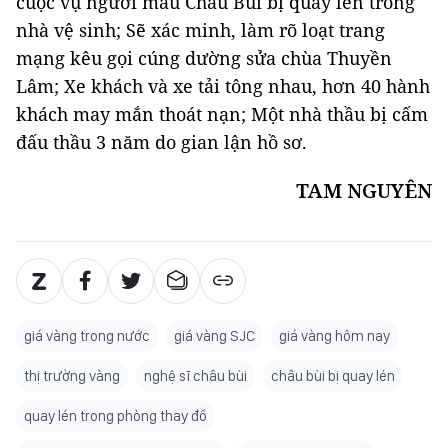
cuộc vụ người mẫu Châu Bùi bị quay lén trong
nhà vệ sinh; Sẽ xác minh, làm rõ loạt trang
mạng kêu gọi cúng dường sửa chùa Thuyền
Lâm; Xe khách và xe tải tông nhau, hơn 40 hành
khách may mắn thoát nạn; Một nhà thầu bị cấm
đấu thầu 3 năm do gian lận hồ sơ.
TAM NGUYÊN
giá vàng trong nước
giá vàng SJC
giá vàng hôm nay
thị trường vàng
nghệ sĩ châu bùi
châu bùi bị quay lén
quay lén trong phòng thay đồ