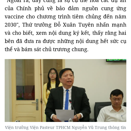
"Ngoài ra, đây cũng là sự cụ thể hóa các dự án
của Chính phủ về bảo đảm nguồn cung ứng
vaccine cho chương trình tiêm chủng đến năm
2030", Thứ trưởng Đỗ Xuân Tuyên nhấn mạnh
và cho biết, xem nội dung ký kết, thấy rằng hai
bên đã đưa ra được những nội dung hết sức cụ
thể và bám sát chủ trương chung.
Viện trưởng Viện Pasteur TPHCM Nguyễn Vũ Trung thông tin