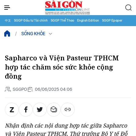
中文
SGGP Đầu tư Tài chính
SGGP Thể Thao
English Edition
SGGP Epaper
SỐNG KHỎE
Sapharco và Viện Pasteur TPHCM
hợp tác chăm sóc sức khỏe cộng
đồng
SGGPO
06/06/2025 04:06
Nhận định các nội dung hợp tác giữa Sapharco
và Viện Pasteur TPHCM, Thứ trưởng Bộ Y tế Đỗ