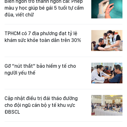
Biến ngón trỏ thành ngón cái: Phép
màu y học giúp bé gái 5 tuổi tự cầm
đũa, viết chữ
TPHCM có 7 địa phương đạt tỷ lệ
khám sức khỏe toàn dân trên 30%
Gỡ “nút thắt” bảo hiểm y tế cho
người yếu thế
Cập nhật điều trị đái tháo đường
cho đội ngũ cán bộ y tế khu vực
ĐBSCL