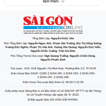
Xem thêm
Tổng Biên tập:
Nguyễn Khắc Văn
Phó Tổng Biên tập:
Nguyễn Ngọc Anh
,
Phạm Văn Trường
,
Bùi Thị Hồng Sương
,
Trương Đức Nghĩa
,
Phạm Thị Vân Anh
,
Dương Văn Quang
,
Nguyễn Đức Hiển
,
Nguyễn Khắc Cường
,
Trần Gia Bảo
Phó Tổng Thư ký tòa soạn:
Ngô Quang Trưởng
,
Nguyễn Chiến Dũng
,
Nguyễn Phước Bình
Tòa soạn
: 432-434 Nguyễn Thị Minh Khai, Phường Bàn Cờ, TP.HCM
Điện thoại Báo SGGP
: (028) 3.9294.091, 3.9294.092, 3.9294.093,
3.9294.097, 3.9294.098
Điện thoại Tòa soạn Báo Điện tử
: 08 65 11 22 55
Giấy phép hoạt động Báo in và Báo Điện tử số 305/GP-BTTTT do Bộ Thông
tin và Truyền thông cấp ngày 28-8-2023.
© Bản quyền Báo SÀI GÒN GIẢI PHÓNG.