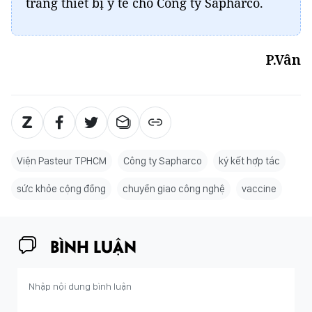
trang thiết bị y tế cho Công ty Sapharco.
P.Vân
Viện Pasteur TPHCM
Công ty Sapharco
ký kết hợp tác
sức khỏe cộng đồng
chuyển giao công nghệ
vaccine
BÌNH LUẬN