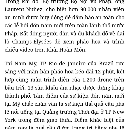
Trong khi đó, Bộ trưởng Bộ Nội vụ Pháp, ông
Laurent Nuñez, cho biết hơn 90.000 nhân viên
an ninh được huy động để đảm bảo an toàn cho
các lễ hội đón năm mới trên toàn lãnh thổ nước
Pháp. Rất đông người dân và du khách đổ về đại
lộ Champs-Élysées để xem pháo hoa và trình
chiếu video trên Khải Hoàn Môn.
Tại Nam Mỹ, TP Rio de Janeiro của Brazil rực
sáng với màn bắn pháo hoa kéo dài 12 phút, kết
hợp cùng màn trình diễn của 1.200 drone trên
bầu trời. 13 sân khấu âm nhạc được dựng khắp
thành phố. Tâm điểm của sự kiện đón năm mới
tại Mỹ chắc chắn vẫn là sự kiện thả quả cầu pha
lê nổi tiếng tại Quảng trường Thời đại ở TP New
York trong đêm giao thừa. Điểm khác biệt của
năm nay là quả cầu được trang trí bằng pha lê