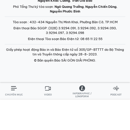
Nguyễn Khắc Cường
,
Trần Gia Bảo
Phó Tổng Thư ký tòa soạn:
Ngô Quang Trưởng
,
Nguyễn Chiến Dũng
,
Nguyễn Phước Bình
Tòa soạn
: 432-434 Nguyễn Thị Minh Khai, Phường Bàn Cờ, TP.HCM
Điện thoại Báo SGGP
: (028) 3.9294.091, 3.9294.092, 3.9294.093,
3.9294.097, 3.9294.098
Điện thoại Tòa soạn Báo Điện tử
: 08 65 11 22 55
Giấy phép hoạt động Báo in và Báo Điện tử số 305/GP-BTTTT do Bộ Thông
tin và Truyền thông cấp ngày 28-8-2023.
© Bản quyền Báo SÀI GÒN GIẢI PHÓNG.
INFOGRAPHIC /
CHUYÊN MỤC
VIDEO
PODCAST
LONGFORM