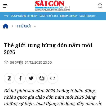
中文
SGGP Đầu tư Tài chính
SGGP Thể Thao
English Edition
SGGP Epaper
THẾ GIỚI
Thế giới tưng bừng đón năm mới
2026
SGGP
31/12/2025 23:55
Để lại phía sau năm 2025 không ít biến động,
nhiều quốc gia chào đón năm mới 2026 bằng
những sự kiện, hoạt động sôi động, đầy màu sắc