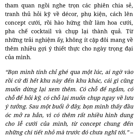
tham quan ngồi nghe trọn các phiên chia sẻ,
tranh thủ hỏi kỹ về décor, phụ kiện, cách lên
concept cưới, rồi hào hứng thử làm hoa cưới,
pha chế cocktail và chụp lại thành quả. Từ
những trải nghiệm ấy, không ít cặp đôi mang về
thêm nhiều gợi ý thiết thực cho ngày trọng đại
của mình.
“Bọn mình tính chỉ ghé qua một lúc, ai ngờ vào
rồi cứ đi hết khu này đến khu khác, cái gì cũng
muốn dừng lại xem thêm. Có chỗ để ngắm, có
chỗ để hỏi kỹ, có chỗ lại muốn chụp ngay về lưu
ý tưởng. Sau một buổi ở đây, bọn mình thấy đầu
óc mở ra hẳn, vì có thêm rất nhiều hình dung
cho lễ cưới của mình, từ concept chung đến
những chi tiết nhỏ mà trước đó chưa nghĩ tới.”
–