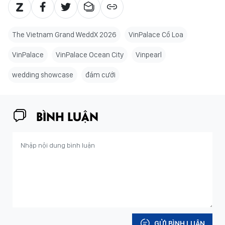
The Vietnam Grand WeddX 2026
VinPalace Cổ Loa
VinPalace
VinPalace Ocean City
Vinpearl
wedding showcase
đám cưới
BÌNH LUẬN
GỬI BÌNH LUẬN