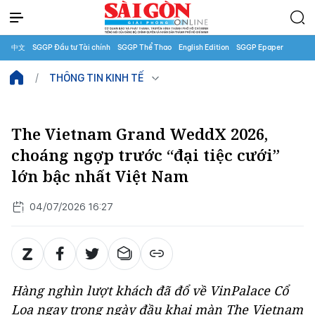
中文
SGGP Đầu tư Tài chính
SGGP Thể Thao
English Edition
SGGP Epaper
THÔNG TIN KINH TẾ
The Vietnam Grand WeddX 2026,
choáng ngợp trước “đại tiệc cưới”
lớn bậc nhất Việt Nam
04/07/2026 16:27
Hàng nghìn lượt khách đã đổ về VinPalace Cổ
Loa ngay trong ngày đầu khai màn The Vietnam