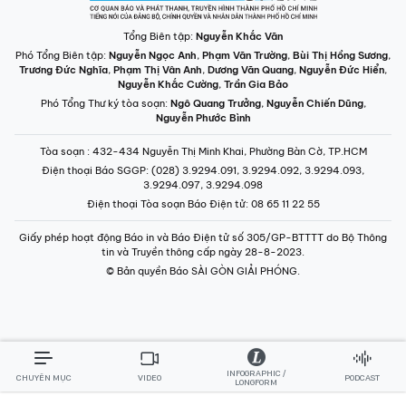
Tổng Biên tập:
Nguyễn Khắc Văn
Phó Tổng Biên tập:
Nguyễn Ngọc Anh
,
Phạm Văn Trường
,
Bùi Thị Hồng Sương
,
Trương Đức Nghĩa
,
Phạm Thị Vân Anh
,
Dương Văn Quang
,
Nguyễn Đức Hiển
,
Nguyễn Khắc Cường
,
Trần Gia Bảo
Phó Tổng Thư ký tòa soạn:
Ngô Quang Trưởng
,
Nguyễn Chiến Dũng
,
Nguyễn Phước Bình
Tòa soạn
: 432-434 Nguyễn Thị Minh Khai, Phường Bàn Cờ, TP.HCM
Điện thoại Báo SGGP
: (028) 3.9294.091, 3.9294.092, 3.9294.093,
3.9294.097, 3.9294.098
Điện thoại Tòa soạn Báo Điện tử
: 08 65 11 22 55
Giấy phép hoạt động Báo in và Báo Điện tử số 305/GP-BTTTT do Bộ Thông
tin và Truyền thông cấp ngày 28-8-2023.
© Bản quyền Báo SÀI GÒN GIẢI PHÓNG.
INFOGRAPHIC /
CHUYÊN MỤC
VIDEO
PODCAST
LONGFORM