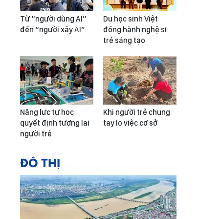
Từ “người dùng AI”
Du học sinh Việt
đến “người xây AI”
đồng hành nghệ sĩ
trẻ sáng tạo
Năng lực tự học
Khi người trẻ chung
quyết định tương lai
tay lo việc cơ sở
người trẻ
ĐÔ THỊ