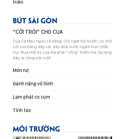
triển
BÚT SÀI GÒN
“CỞI TRÓI” CHO CUA
Cua Cà Mau ngon có tiếng. Chỉ ngặt hồi trước, có chỗ
cột cua bằng dây vải, dây dừa nước ngâm bùn chắc
nụi. Mua một ký cua mà phải “cõng” thêm hai, ba lạng
dây, ai cũng xót ruột!
Món nợ
Gánh nặng vô hình
Lạm phát co cụm
Tỉnh táo
MÔI TRƯỜNG