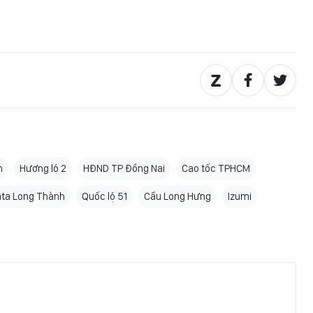
h
Hương lộ 2
HĐND TP Đồng Nai
Cao tốc TPHCM
ta Long Thành
Quốc lộ 51
Cầu Long Hưng
Izumi