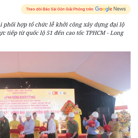
Theo dõi Báo Sài Gòn Giải Phóng trên
phối hợp tổ chức lễ khởi công xây dựng đại lộ
c tiếp từ quốc lộ 51 đến cao tốc TPHCM - Long