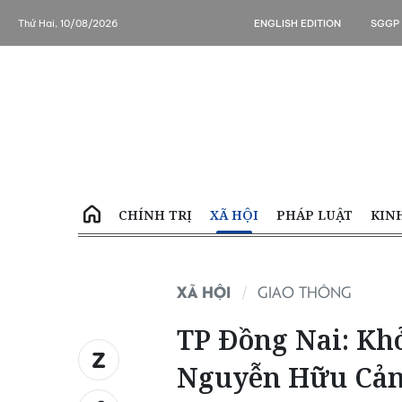
Thứ Hai, 10/08/2026
ENGLISH EDITION
SGGP
CHÍNH TRỊ
XÃ HỘI
PHÁP LUẬT
KIN
XÃ HỘI
GIAO THÔNG
TP Đồng Nai: Khở
Nguyễn Hữu Cả