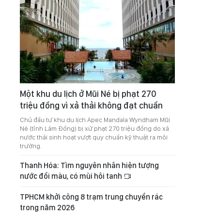
Một khu du lịch ở Mũi Né bị phạt 270
triệu đồng vì xả thải không đạt chuẩn
Chủ đầu tư khu du lịch Apec Mandala Wyndham Mũi
Né (tỉnh Lâm Đồng) bị xử phạt 270 triệu đồng do xả
nước thải sinh hoạt vượt quy chuẩn kỹ thuật ra môi
trường.
Thanh Hóa: Tìm nguyên nhân hiện tượng
nước đổi màu, có mùi hôi tanh
TPHCM khởi công 8 trạm trung chuyển rác
trong năm 2026