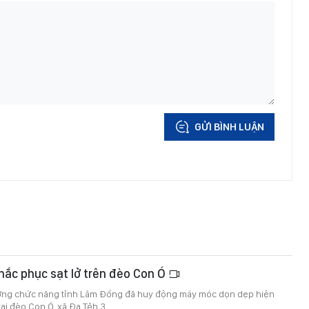
GỬI BÌNH LUẬN
ắc phục sạt lở trên đèo Con Ó
ượng chức năng tỉnh Lâm Đồng đã huy động máy móc dọn dẹp hiện
tại đèo Con Ó, xã Đạ Tẻh 3.