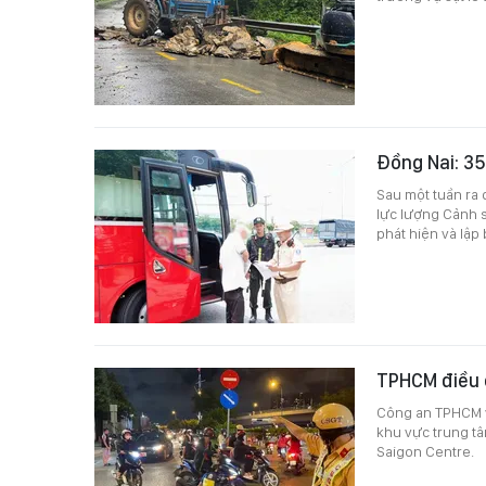
Đồng Nai: 35
Sau một tuần ra 
lực lượng Cảnh s
phát hiện và lập
TPHCM điều 
Công an TPHCM v
khu vực trung tâ
Saigon Centre.