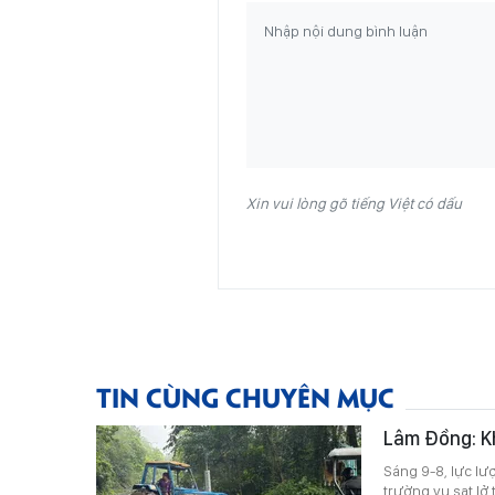
Xin vui lòng gõ tiếng Việt có dấu
TIN CÙNG CHUYÊN MỤC
Lâm Đồng: Kh
Sáng 9-8, lực l
trường vụ sạt lở 