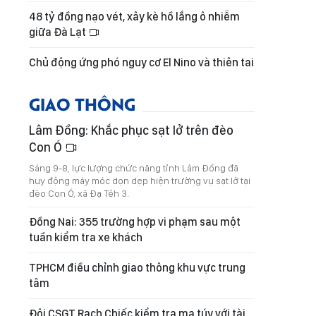
48 tỷ đồng nạo vét, xây kè hồ lắng ô nhiễm
giữa Đà Lạt
Chủ động ứng phó nguy cơ El Nino và thiên tai
GIAO THÔNG
Lâm Đồng: Khắc phục sạt lở trên đèo
Con Ó
Sáng 9-8, lực lượng chức năng tỉnh Lâm Đồng đã
huy động máy móc dọn dẹp hiện trường vụ sạt lở tại
đèo Con Ó, xã Đạ Tẻh 3.
Đồng Nai: 355 trường hợp vi phạm sau một
tuần kiểm tra xe khách
TPHCM điều chỉnh giao thông khu vực trung
tâm
Đội CSGT Rạch Chiếc kiểm tra ma túy với tài