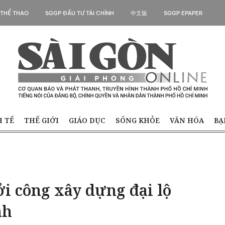
 THỂ THAO
SGGP ĐẦU TƯ TÀI CHÍNH
中文版
SGGP EPAPER
H TẾ
THẾ GIỚI
GIÁO DỤC
SỐNG KHỎE
VĂN HÓA
BẠ
i công xây dựng đại lộ
nh