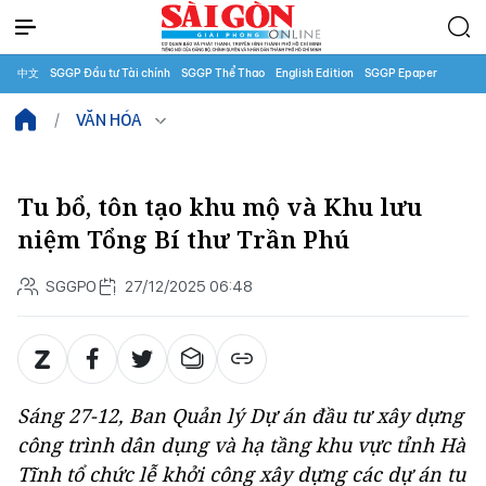
中文
SGGP Đầu tư Tài chính
SGGP Thể Thao
English Edition
SGGP Epaper
VĂN HÓA
Tu bổ, tôn tạo khu mộ và Khu lưu
niệm Tổng Bí thư Trần Phú
SGGPO
27/12/2025 06:48
Sáng 27-12, Ban Quản lý Dự án đầu tư xây dựng
công trình dân dụng và hạ tầng khu vực tỉnh Hà
Tĩnh tổ chức lễ khởi công xây dựng các dự án tu