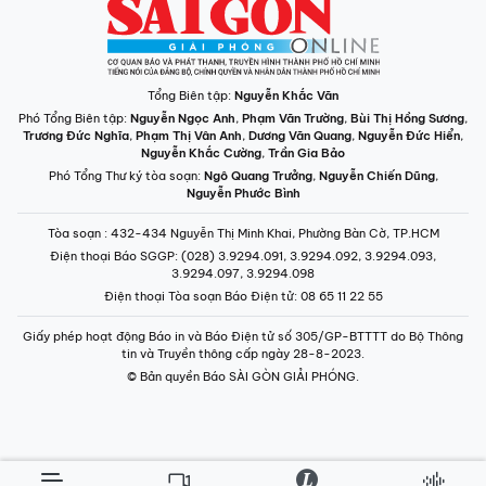
Tổng Biên tập:
Nguyễn Khắc Văn
Phó Tổng Biên tập:
Nguyễn Ngọc Anh
,
Phạm Văn Trường
,
Bùi Thị Hồng Sương
,
Trương Đức Nghĩa
,
Phạm Thị Vân Anh
,
Dương Văn Quang
,
Nguyễn Đức Hiển
,
Nguyễn Khắc Cường
,
Trần Gia Bảo
Phó Tổng Thư ký tòa soạn:
Ngô Quang Trưởng
,
Nguyễn Chiến Dũng
,
Nguyễn Phước Bình
Tòa soạn
: 432-434 Nguyễn Thị Minh Khai, Phường Bàn Cờ, TP.HCM
Điện thoại Báo SGGP
: (028) 3.9294.091, 3.9294.092, 3.9294.093,
3.9294.097, 3.9294.098
Điện thoại Tòa soạn Báo Điện tử
: 08 65 11 22 55
Giấy phép hoạt động Báo in và Báo Điện tử số 305/GP-BTTTT do Bộ Thông
tin và Truyền thông cấp ngày 28-8-2023.
© Bản quyền Báo SÀI GÒN GIẢI PHÓNG.