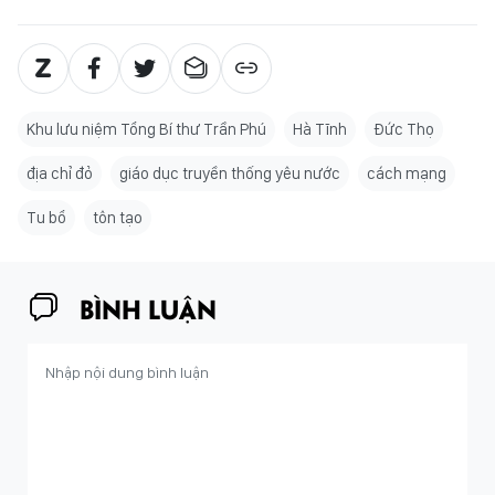
Khu lưu niệm Tổng Bí thư Trần Phú
Hà Tĩnh
Đức Thọ
địa chỉ đỏ
giáo dục truyền thống yêu nước
cách mạng
Tu bổ
tôn tạo
BÌNH LUẬN