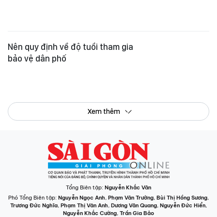
Tổng Biên tập:
Nguyễn Khắc Văn
Phó Tổng Biên tập:
Nguyễn Ngọc Anh
,
Phạm Văn Trường
,
Bùi Thị Hồng Sương
,
Trương Đức Nghĩa
,
Phạm Thị Vân Anh
,
Dương Văn Quang
,
Nguyễn Đức Hiển
,
Nguyễn Khắc Cường
,
Trần Gia Bảo
Phó Tổng Thư ký tòa soạn:
Ngô Quang Trưởng
,
Nguyễn Chiến Dũng
,
Nguyễn Phước Bình
Tòa soạn
: 432-434 Nguyễn Thị Minh Khai, Phường Bàn Cờ, TP.HCM
Điện thoại Báo SGGP
: (028) 3.9294.091, 3.9294.092, 3.9294.093,
3.9294.097, 3.9294.098
Điện thoại Tòa soạn Báo Điện tử
: 08 65 11 22 55
Giấy phép hoạt động Báo in và Báo Điện tử số 305/GP-BTTTT do Bộ Thông
tin và Truyền thông cấp ngày 28-8-2023.
© Bản quyền Báo SÀI GÒN GIẢI PHÓNG.