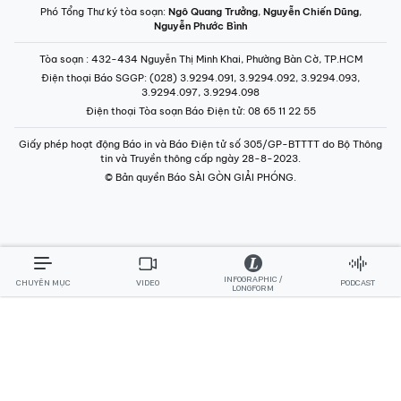
INFOGRAPHIC /
CHUYÊN MỤC
VIDEO
PODCAST
LONGFORM