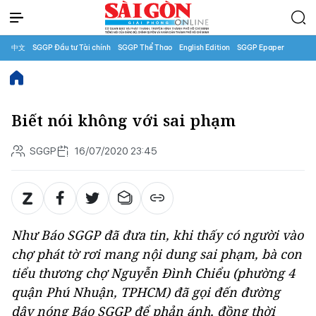
中文
SGGP Đầu tư Tài chính
SGGP Thể Thao
English Edition
SGGP Epaper
Biết nói không với sai phạm
SGGP
16/07/2020 23:45
Như Báo SGGP đã đưa tin, khi thấy có người vào
chợ phát tờ rơi mang nội dung sai phạm, bà con
tiểu thương chợ Nguyễn Đình Chiểu (phường 4
quận Phú Nhuận, TPHCM) đã gọi đến đường
dây nóng Báo SGGP để phản ánh, đồng thời