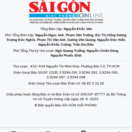
Tổng Biên tập:
Nguyễn Khắc Văn
Phó Tổng Biên tập:
Nguyễn Ngọc Anh
,
Phạm Văn Trường
,
Bùi Thị Hồng Sương
,
Trương Đức Nghĩa
,
Phạm Thị Vân Anh
,
Dương Văn Quang
,
Nguyễn Đức Hiển
,
Nguyễn Khắc Cường
,
Trần Gia Bảo
Phó Tổng Thư ký tòa soạn:
Ngô Quang Trưởng
,
Nguyễn Chiến Dũng
,
Nguyễn Phước Bình
Tòa soạn
: 432-434 Nguyễn Thị Minh Khai, Phường Bàn Cờ, TP.HCM
Điện thoại Báo SGGP
: (028) 3.9294.091, 3.9294.092, 3.9294.093,
3.9294.097, 3.9294.098
Điện thoại Tòa soạn Báo Điện tử
: 08 65 11 22 55
Giấy phép hoạt động Báo in và Báo Điện tử số 305/GP-BTTTT do Bộ Thông
tin và Truyền thông cấp ngày 28-8-2023.
© Bản quyền Báo SÀI GÒN GIẢI PHÓNG.