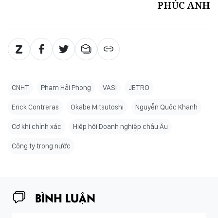
PHÚC ANH
CNHT
Phạm Hải Phong
VASI
JETRO
Erick Contreras
Okabe Mitsutoshi
Nguyễn Quốc Khanh
Cơ khí chính xác
Hiệp hội Doanh nghiệp châu Âu
Công ty trong nước
BÌNH LUẬN