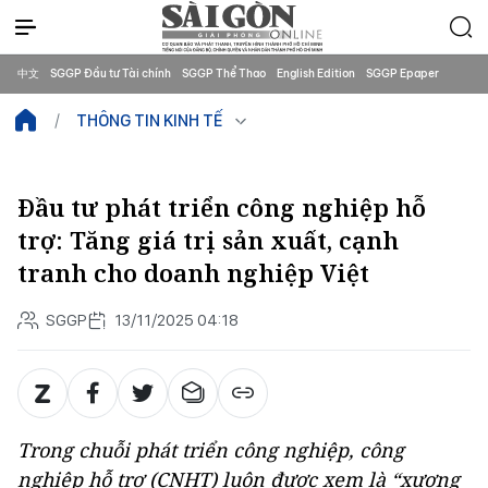
中文
SGGP Đầu tư Tài chính
SGGP Thể Thao
English Edition
SGGP Epaper
THÔNG TIN KINH TẾ
Đầu tư phát triển công nghiệp hỗ
trợ: Tăng giá trị sản xuất, cạnh
tranh cho doanh nghiệp Việt
SGGP
13/11/2025 04:18
Trong chuỗi phát triển công nghiệp, công
nghiệp hỗ trợ (CNHT) luôn được xem là “xương