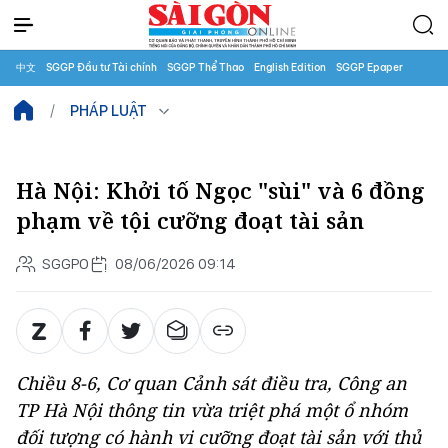
中文
SGGP Đầu tư Tài chính
SGGP Thể Thao
English Edition
SGGP Epaper
PHÁP LUẬT
Hà Nội: Khởi tố Ngọc "sùi" và 6 đồng
phạm về tội cưỡng đoạt tài sản
SGGPO
08/06/2026 09:14
Chiều 8-6, Cơ quan Cảnh sát điều tra, Công an
TP Hà Nội thông tin vừa triệt phá một ổ nhóm
đối tượng có hành vi cưỡng đoạt tài sản với thủ