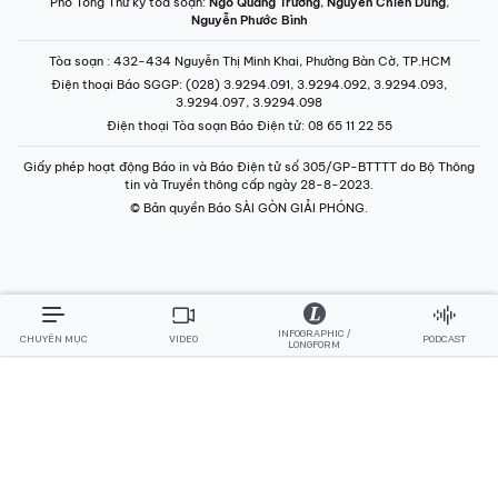
Phó Tổng Thư ký tòa soạn:
Ngô Quang Trưởng
,
Nguyễn Chiến Dũng
,
Nguyễn Phước Bình
Tòa soạn
: 432-434 Nguyễn Thị Minh Khai, Phường Bàn Cờ, TP.HCM
Điện thoại Báo SGGP
: (028) 3.9294.091, 3.9294.092, 3.9294.093,
3.9294.097, 3.9294.098
Điện thoại Tòa soạn Báo Điện tử
: 08 65 11 22 55
Giấy phép hoạt động Báo in và Báo Điện tử số 305/GP-BTTTT do Bộ Thông
tin và Truyền thông cấp ngày 28-8-2023.
© Bản quyền Báo SÀI GÒN GIẢI PHÓNG.
INFOGRAPHIC /
CHUYÊN MỤC
VIDEO
PODCAST
LONGFORM